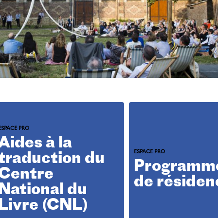
Page
ESPACE PRO
parente
Aides à la
Page
ESPACE PRO
traduction du
parente
Programm
Centre
de résiden
National du
Livre (CNL)