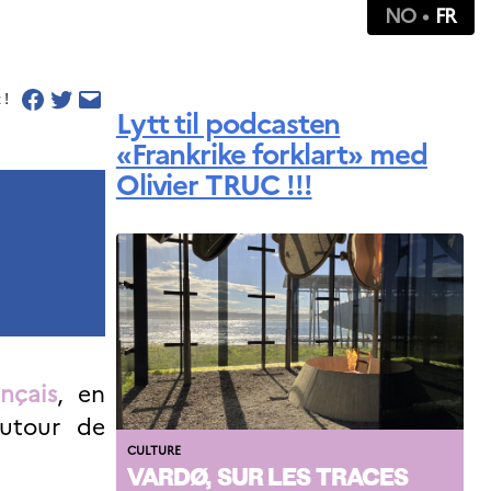
NO
FR
 !
Lytt til podcasten
«Frankrike forklart» med
Olivier TRUC !!!
ançais
, en
autour de
CULTURE
VARDØ, SUR LES TRACES