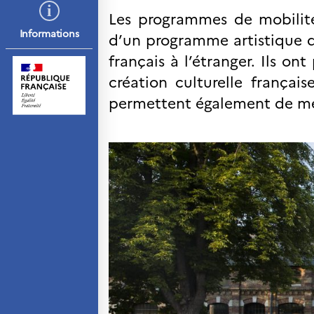
résidence
Les programmes de mobilit
Septentrionales
Informations
d’un programme artistique dé
ÉDUCATION ET
français à l’étranger. Ils on
LANGUE FRANÇAISE
création culturelle françai
Apprendre le français
en France
permettent également de mett
Promotion de la langue
française
Francophonie
Visite de classes
Certifications
Coopération
éducative
Lycées en France
Assistants de langue
française et norvégienne
Partenaires
Formation des
enseignants