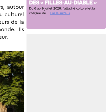
DES « FILLES-AU-DIABLE »
s, autour
Du 6 au 9 juillet 2026, l’attaché culturel et la
u culturel
chargée de...
Lire la suite →
eurs de la
monde. Ils
eur.