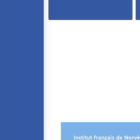
SCIENCE ET
RECHERCHE
Programmes de
coopération
Åsgard
PHC Aurora
Åsgard Horizon
Bourses
Arctic Frontiers
Prix FINA
France Excellence Research
Programme Norway
Événements
Science Night
Science et innovation
(CCFN)
Rechercher :
Institut français de Norv