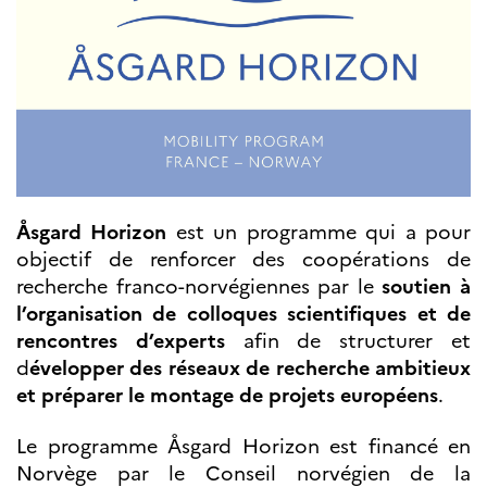
Septentrionales
ÉDUCATION ET
LANGUE
FRANÇAISE
Apprendre le
français en
France
Promotion de la
Åsgard Horizon
est un programme qui a pour
langue
française
objectif de renforcer des coopérations de
Francophonie
recherche franco-norvégiennes par le
soutien à
Visite de classes
l’organisation de colloques scientifiques et de
Certifications
rencontres d’experts
afin de structurer et
Coopération
d
évelopper des réseaux de recherche ambitieux
éducative
et préparer le montage de projets européens
.
Lycées en France
Assistants de langue
Le programme Åsgard Horizon est financé en
française et
Norvège par le Conseil norvégien de la
norvégienne