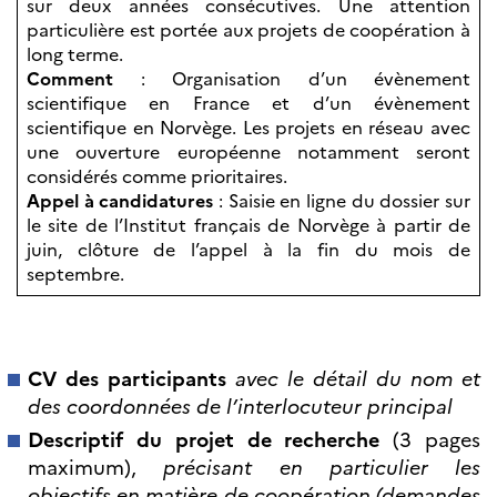
sur deux années consécutives. Une attention
Bourse d’études
particulière est portée aux projets de coopération à
French+Sciences
French+Gastronomy et
long terme.
French+ Hospitality
Comment
: Organisation d’un évènement
Témoignages
scientifique en France et d’un évènement
Institutionnels
scientifique en Norvège. Les projets en réseau avec
France Alumni
une ouverture européenne notamment seront
considérés comme prioritaires.
SCIENCE ET
Appel à candidatures
: Saisie en ligne du dossier sur
RECHERCHE
le site de l’Institut français de Norvège à partir de
Programmes de
juin, clôture de l’appel à la fin du mois de
coopération
septembre.
Åsgard
PHC Aurora
Åsgard Horizon
Bourses
CV des participants
avec le détail du nom et
Arctic Frontiers
des coordonnées de l’interlocuteur principal
Prix FINA
Descriptif du projet de recherche
(3 pages
France Excellence
maximum),
précisant en particulier les
Research
Programme
objectifs en matière de coopération (demandes