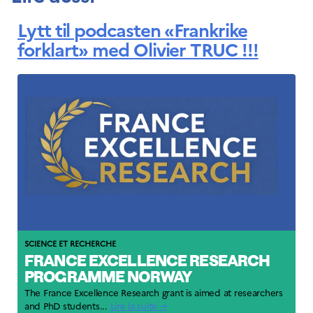
Lytt til podcasten «Frankrike
forklart» med Olivier TRUC !!!
SCIENCE ET RECHERCHE
FRANCE EXCELLENCE RESEARCH
PROGRAMME NORWAY
The France Excellence Research grant is aimed at researchers
and PhD students...
Lire la suite →