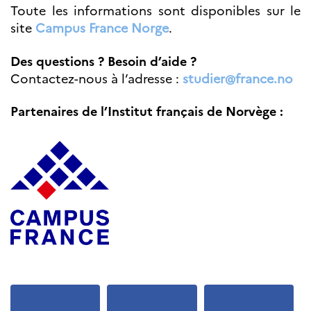
Toute les informations sont disponibles sur le
Septentrionales
site
Campus France Norge
.
ÉDUCATION ET
LANGUE
Des questions ? Besoin d’aide ?
FRANÇAISE
Contactez-nous à l’adresse :
studier@france.no
Apprendre le
français en
Partenaires de l’Institut français de Norvège :
France
Promotion de la
langue
française
Francophonie
Visite de classes
Certifications
Coopération
éducative
Lycées en France
Assistants de langue
française et
norvégienne