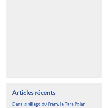
Norway
Événements
Science Night
Science et
innovation
(CCFN)
Rechercher :
Articles récents
Dans le sillage du Fram, la Tara Polar