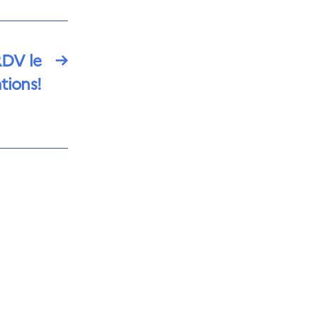
RDV le
→
tions!