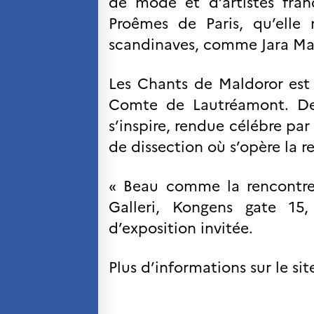
de mode et d’artistes fran
SCIENCE ET
Proêmes de Paris, qu’elle 
RECHERCHE
scandinaves, comme Jara Ma
Programmes de
coopération
Åsgard
Les Chants de Maldoror est
PHC Aurora
Comte de Lautréamont. De 
Åsgard Horizon
s’inspire, rendue célébre par
Bourses
de dissection où s’opère la r
Arctic Frontiers
Prix FINA
France Excellence Research
« Beau comme la rencontre
Programme Norway
Galleri, Kongens gate 15
Événements
d’exposition invitée.
Science Night
Science et innovation
(CCFN)
Plus d’informations sur le sit
Rechercher :