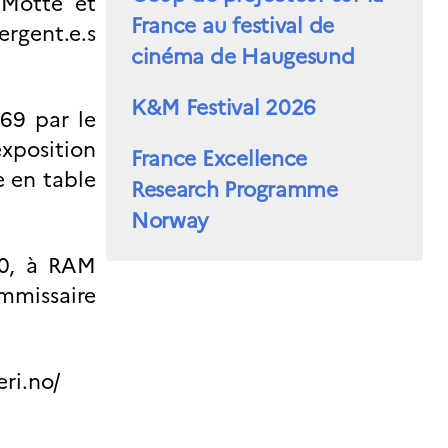
 Motte et
France au festival de
rgent.e.s
cinéma de Haugesund
K&M Festival 2026
69 par le
xposition
France Excellence
e en table
Research Programme
Norway
20, à RAM
missaire
eri.no/