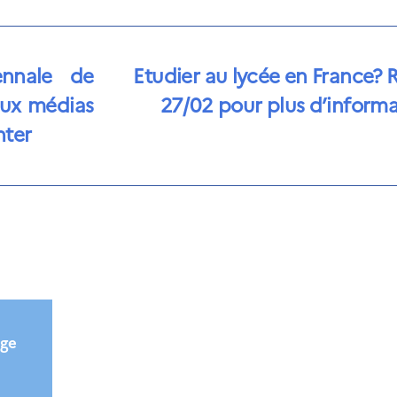
ennale de
Etudier au lycée en France? 
aux médias
27/02 pour plus d’informa
nter
ège