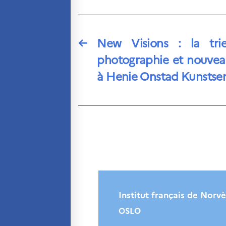
←
New Visions : la tri
photographie et nouve
à Henie Onstad Kunstse
Institut français de Norv
OSLO