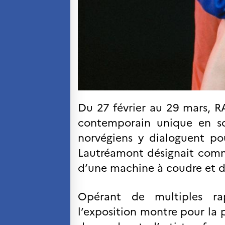
Séminaires et
formations
Ressources
pédagogiques
UNIVERSITÉS
Étudiants, doctorants
et post-doctorants
Étudier en France
Campus France Norvège en
Du 27 février au 29 mars, R
voyage en France
Étudier en Norvège
contemporain unique en so
Doctorats et post-doctorats
norvégiens y dialoguent po
en France
Lautréamont désignait comme
Bourse d’études
French+Sciences
d’une machine à coudre et d’
French+Gastronomy et French+
Hospitality
Témoignages
Opérant de multiples rap
Institutionnels
l’exposition montre pour la 
France Alumni