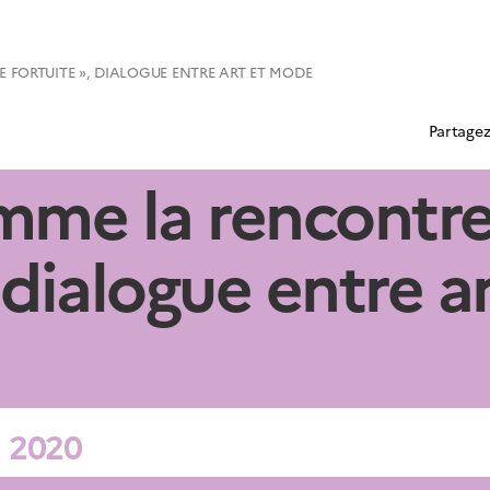
 FORTUITE », DIALOGUE ENTRE ART ET MODE
Partagez
mme la rencontr
 dialogue entre a
S 2020