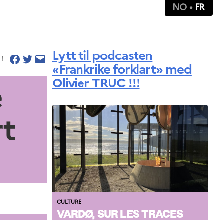
NO
FR
Lytt til podcasten
 !
«Frankrike forklart» med
Olivier TRUC !!!
e
rt
CULTURE
VARDØ, SUR LES TRACES