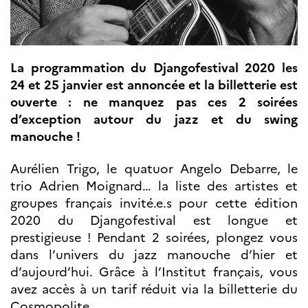
Partenaires
Formation des
enseignants
Séminaires et
La programmation du Djangofestival 2020 les
formations
Ressources
24 et 25 janvier est annoncée et la billetterie est
pédagogiques
ouverte : ne manquez pas ces 2 soirées
d’exception autour du jazz et du swing
UNIVERSITÉS
manouche !
Étudiants,
doctorants et
Aurélien Trigo, le quatuor Angelo Debarre, le
post-
doctorants
trio Adrien Moignard… la liste des artistes et
Étudier en France
groupes français invité.e.s pour cette édition
Campus France
2020 du Djangofestival est longue et
Norvège en voyage en
France
prestigieuse ! Pendant 2 soirées, plongez vous
Étudier en
dans l’univers du jazz manouche d’hier et
Norvège
d’aujourd’hui. Grâce à l’Institut français, vous
Doctorats et post-
doctorats en
avez accès à un tarif réduit via la billetterie du
France
Cosmopolite.