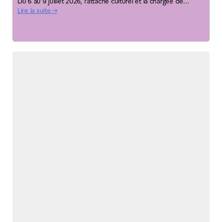
Du 6 au 9 juillet 2026, l’attaché culturel et la chargée de...
Lire la suite →