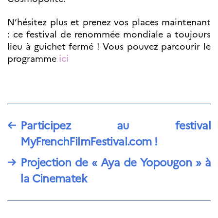
Bourse d’études
French+Sciences
N’hésitez plus et prenez vos places maintenant
French+Gastronomy et
French+ Hospitality
: ce festival de renommée mondiale a toujours
Témoignages
lieu à guichet fermé ! Vous pouvez parcourir le
Institutionnels
programme
ici
France Alumni
SCIENCE ET
RECHERCHE
Programmes de
coopération
←
Participez au festival
Åsgard
MyFrenchFilmFestival.com !
PHC Aurora
Åsgard Horizon
→
Projection de « Aya de Yopougon » à
Bourses
la Cinematek
Arctic Frontiers
Prix FINA
France Excellence
Research
Programme