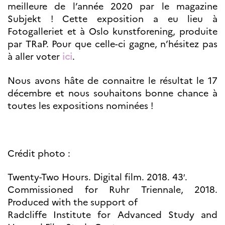
Partenaires
meilleure de l’année 2020 par le magazine
Formation des
Subjekt ! Cette exposition a eu lieu à
enseignants
Fotogalleriet et à Oslo kunstforening, produite
Séminaires et
par TRaP. Pour que celle-ci gagne, n’hésitez pas
formations
à aller voter
ici
.
Ressources
pédagogiques
Nous avons hâte de connaitre le résultat le 17
UNIVERSITÉS
décembre et nous souhaitons bonne chance à
Étudiants,
toutes les expositions nominées !
doctorants et
post-
doctorants
Étudier en France
Crédit photo :
Campus France
Norvège en voyage en
France
Twenty-Two Hours. Digital film. 2018. 43′.
Étudier en
Commissioned for Ruhr Triennale, 2018.
Norvège
Doctorats et post-
Produced with the support of
doctorats en
Radcliffe Institute for Advanced Study and
France