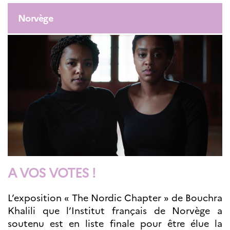
Septentrionales
Norvège
ÉDUCATION ET
LANGUE
FRANÇAISE
Apprendre le
français en
France
Promotion de la
langue
française
Francophonie
Visite de classes
Certifications
A VOS VOTES !
Coopération
éducative
Lycées en France
L’exposition « The Nordic Chapter » de Bouchra
Assistants de langue
Khalili que l’Institut français de Norvège a
française et
soutenu est en liste finale pour être élue la
norvégienne