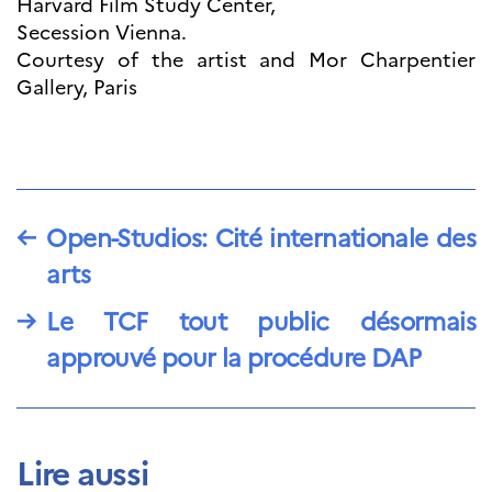
Harvard Film Study Center,
Bourse d’études
Secession Vienna.
French+Sciences
French+Gastronomy et
Courtesy of the artist and Mor Charpentier
French+ Hospitality
Gallery, Paris
Témoignages
Institutionnels
France Alumni
SCIENCE ET
RECHERCHE
←
Open-Studios: Cité internationale des
Programmes de
coopération
arts
Åsgard
→
Le TCF tout public désormais
PHC Aurora
Åsgard Horizon
approuvé pour la procédure DAP
Bourses
Arctic Frontiers
Prix FINA
France Excellence
Lire aussi
Research
Programme