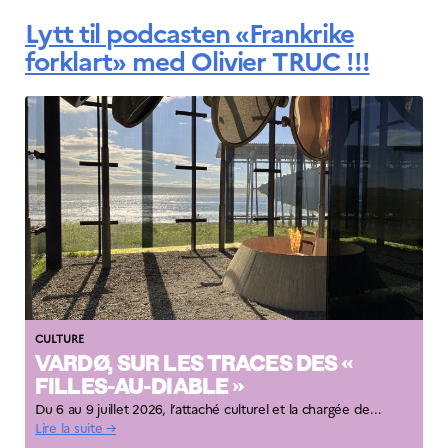
Norway
Lytt til podcasten «Frankrike
Événements
forklart» med Olivier TRUC !!!
Science Night
Science et
innovation
(CCFN)
Rechercher :
CULTURE
VARDØ, SUR LES TRACES DES «
FILLES-AU-DIABLE »
Du 6 au 9 juillet 2026, l’attaché culturel et la chargée de...
Lire la suite →