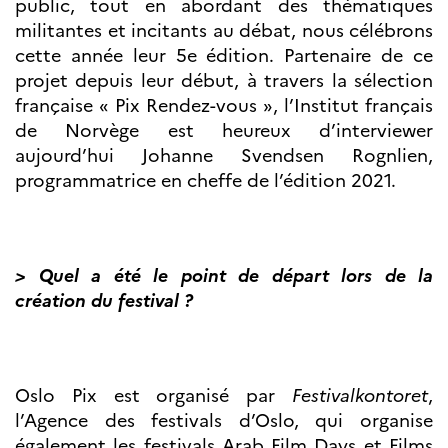
public, tout en abordant des thématiques
Partenaires
militantes et incitants au débat, nous célébrons
Formation des
cette année leur 5e édition. Partenaire de ce
enseignants
projet depuis leur début, à travers la sélection
Séminaires et
formations
française « Pix Rendez-vous », l’Institut français
Ressources
de Norvège est heureux d’interviewer
pédagogiques
aujourd’hui Johanne Svendsen Rognlien,
UNIVERSITÉS
programmatrice en cheffe de l’édition 2021.
Étudiants,
doctorants et
post-
doctorants
> Quel a été le point de départ lors de la
Étudier en France
création du festival ?
Campus France
Norvège en voyage en
France
Étudier en
Norvège
Oslo Pix est organisé par
Festivalkontoret
,
Doctorats et post-
doctorats en
l’Agence des festivals d’Oslo, qui organise
France
également les festivals Arab Film Days et Films