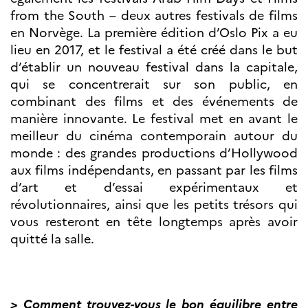
Bourse d’études
from the South – deux autres festivals de films
French+Sciences
en Norvège. La première édition d’Oslo Pix a eu
French+Gastronomy et
French+ Hospitality
lieu en 2017, et le festival a été créé dans le but
Témoignages
d’établir un nouveau festival dans la capitale,
Institutionnels
qui se concentrerait sur son public, en
France Alumni
combinant des films et des événements de
manière innovante. Le festival met en avant le
SCIENCE ET
RECHERCHE
meilleur du cinéma contemporain autour du
Programmes de
monde : des grandes productions d’Hollywood
coopération
aux films indépendants, en passant par les films
Åsgard
d’art et d’essai expérimentaux et
PHC Aurora
révolutionnaires, ainsi que les petits trésors qui
Åsgard Horizon
vous resteront en tête longtemps après avoir
Bourses
quitté la salle.
Arctic Frontiers
Prix FINA
France Excellence
Research
> Comment trouvez-vous le bon équilibre entre
Programme