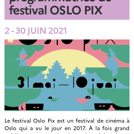
festival OSLO PIX
Septentrionales
ÉDUCATION ET
LANGUE
2 - 30 JUIN 2021
FRANÇAISE
Apprendre le
français en
France
Promotion de la
langue
française
Francophonie
Visite de classes
Certifications
Coopération
éducative
Lycées en France
Assistants de langue
Le festival Oslo Pix est un festival de cinéma à
française et
Oslo qui a vu le jour en 2017. À la fois grand
norvégienne