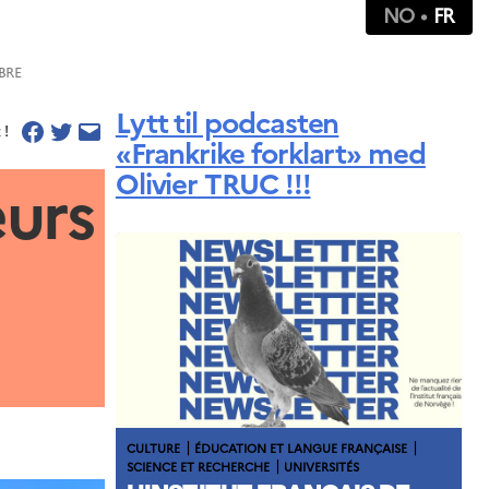
NO
FR
BRE
Lytt til podcasten
 !
«Frankrike forklart» med
Olivier TRUC !!!
eurs
|
|
CULTURE
ÉDUCATION ET LANGUE FRANÇAISE
|
SCIENCE ET RECHERCHE
UNIVERSITÉS