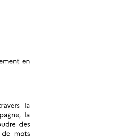
nement en
ravers la
pagne, la
soudre des
e de mots