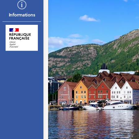
résidence
Septentrionales
Informations
ÉDUCATION ET
LANGUE FRANÇAISE
Apprendre le français
en France
Promotion de la langue
française
Francophonie
Visite de classes
Certifications
Coopération
éducative
Lycées en France
Assistants de langue
française et norvégienne
Partenaires
Formation des
enseignants