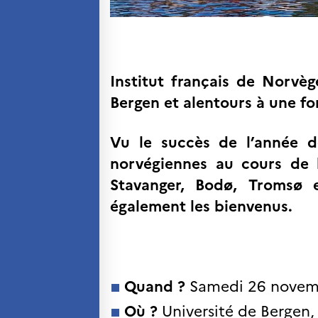
Séminaires et
formations
Ressources
pédagogiques
Institut français de Norvège
UNIVERSITÉS
Étudiants, doctorants
Bergen et alentours à une fo
et post-doctorants
Étudier en France
Vu le succès de l’année d
Campus France Norvège en
voyage en France
norvégiennes au cours de l
Étudier en Norvège
Stavanger, Bodø, Tromsø e
Doctorats et post-doctorats
en France
également les bienvenus.
Bourse d’études
French+Sciences
French+Gastronomy et French+
Hospitality
Témoignages
Institutionnels
Quand ?
Samedi 26 novem
France Alumni
Où ?
Université de Bergen,