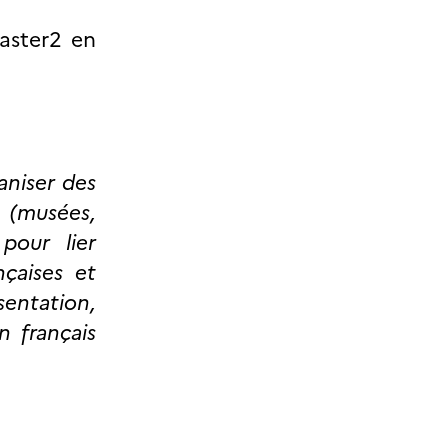
Master2 en
aniser des
e (musées,
 pour lier
nçaises et
sentation,
n français