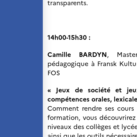
transparents.
14h00-15h30 :
Camille BARDYN
, Maste
pédagogique à Fransk Kultur
FOS
«
Jeux de société et je
compétences orales, lexical
Comment rendre ses cours d
formation, vous découvrirez 
niveaux des collèges et lycée
ainsi que les outils nécessair