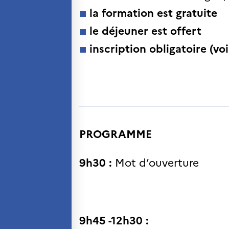
SCIENCE ET
la formation est gratuite
RECHERCHE
le déjeuner est offert
Programmes de
coopération
inscription obligatoire (vo
Åsgard
PHC Aurora
Åsgard Horizon
Bourses
Arctic Frontiers
Prix FINA
France Excellence Research
PROGRAMME
Programme Norway
Événements
9h30 :
Mot d’ouverture
Science Night
Science et innovation
(CCFN)
Rechercher :
9h45 -12h30 :