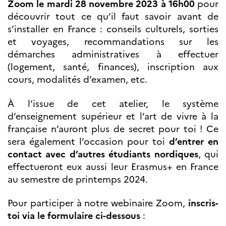
Zoom le mardi 28 novembre 2023 à 16h00
pour
Partenaires
découvrir tout ce qu’il faut savoir avant de
Formation des
enseignants
s’installer en France : conseils culturels, sorties
et voyages, recommandations sur les
Séminaires et
formations
démarches administratives à effectuer
Ressources
(logement, santé, finances), inscription aux
pédagogiques
cours, modalités d’examen, etc.
UNIVERSITÉS
À l’issue de cet atelier, le système
Étudiants,
doctorants et
d’enseignement supérieur et l’art de vivre à la
post-
française n’auront plus de secret pour toi ! Ce
doctorants
sera également l’occasion pour toi
d’entrer en
Étudier en France
contact avec d’autres étudiants nordiques
, qui
Campus France
Norvège en voyage en
effectueront eux aussi leur Erasmus+ en France
France
au semestre de printemps 2024.
Étudier en
Norvège
Doctorats et post-
Pour participer à notre webinaire Zoom,
inscris-
doctorats en
toi via le formulaire ci-dessous
:
France