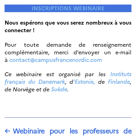
Bourse d’études
INSCRIPTIONS WEBINAIRE
French+Sciences
French+Gastronomy et
French+ Hospitality
Nous espérons que vous serez nombreux à vous
Témoignages
connecter !
Institutionnels
France Alumni
Pour toute demande de renseignement
complémentaire, merci d’envoyer un e-mail
SCIENCE ET
RECHERCHE
à
contact@campusfrancenordic.com
Programmes de
coopération
Ce webinaire est organisé par les
Instituts
français du Danemark
, d
’Estonie,
de
Finlande
,
Åsgard
PHC Aurora
de Norvège et de
Suède
.
Åsgard Horizon
Bourses
Arctic Frontiers
Prix FINA
France Excellence
Research
←
Webinaire pour les professeurs de
Programme