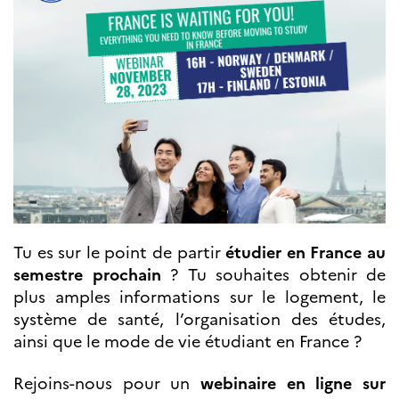
Septentrionales
ÉDUCATION ET
LANGUE
FRANÇAISE
Apprendre le
français en
France
Promotion de la
langue
française
Francophonie
Tu es sur le point de partir
étudier
en France au
Visite de classes
Certifications
semestre prochain
? Tu souhaites obtenir de
Coopération
plus amples informations sur le logement, le
éducative
système de santé, l’organisation des études,
Lycées en France
ainsi que le mode de vie étudiant en France ?
Assistants de langue
française et
Rejoins-nous pour un
webinaire en ligne sur
norvégienne