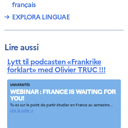
français
Norway
Événements
→
EXPLORA LINGUAE
Science Night
Science et
innovation
(CCFN)
Lire aussi
Rechercher :
Lytt til podcasten «Frankrike
forklart» med Olivier TRUC !!!
UNIVERSITÉS
WEBINAR : FRANCE IS WAITING FOR
YOU!
Tu es sur le point de partir étudier en France au semestre...
Lire la suite →