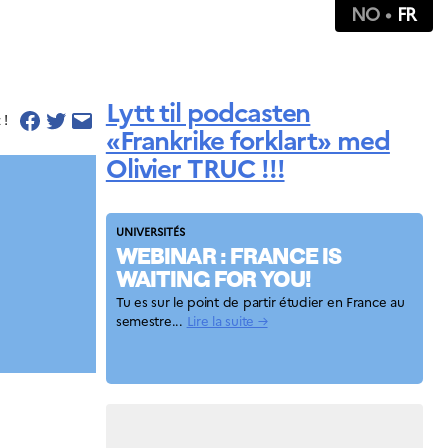
NO
FR
Lytt til podcasten
 !
«Frankrike forklart» med
Olivier TRUC !!!
UNIVERSITÉS
WEBINAR : FRANCE IS
WAITING FOR YOU!
Tu es sur le point de partir étudier en France au
semestre...
Lire la suite →