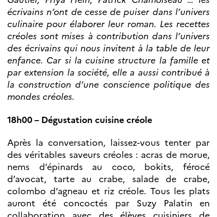
Norway
écrivains n’ont de cesse de puiser dans l’univers
Événements
culinaire pour élaborer leur roman. Les recettes
Science Night
créoles sont mises à contribution dans l’univers
Science et
des écrivains qui nous invitent à la table de leur
innovation
(CCFN)
enfance. Car si la cuisine structure la famille et
par extension la société, elle a aussi contribué à
Rechercher :
la construction d’une conscience politique des
mondes créoles.
18h00 – Dégustation cuisine créole
Après la conversation, laissez-vous tenter par
des véritables saveurs créoles : acras de morue,
nems d’épinards au coco, bokits, férocé
d’avocat, tarte au crabe, salade de crabe,
colombo d’agneau et riz créole. Tous les plats
auront été concoctés par Suzy Palatin en
collaboration avec des élèves cuisiniers de