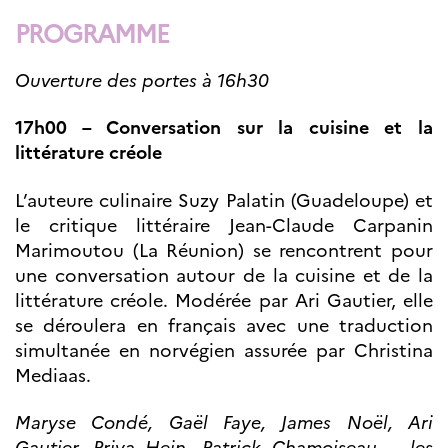
Bourse d’études
PROGRAMME
French+Sciences
French+Gastronomy et
French+ Hospitality
Ouverture des portes à 16h30
Témoignages
Institutionnels
17h00 – Conversation sur la cuisine et la
France Alumni
littérature créole
SCIENCE ET
RECHERCHE
L’auteure culinaire Suzy Palatin (Guadeloupe) et
Programmes de
le critique littéraire Jean-Claude Carpanin
coopération
Marimoutou (La Réunion) se rencontrent pour
Åsgard
une conversation autour de la cuisine et de la
PHC Aurora
littérature créole. Modérée par Ari Gautier, elle
Åsgard Horizon
se déroulera en français avec une traduction
Bourses
simultanée en norvégien assurée par Christina
Arctic Frontiers
Mediaas.
Prix FINA
France Excellence
Maryse Condé, Gaël Faye, James Noël, Ari
Research
Programme
Gautier, Priya Hein, Patrick Chamoiseau … les