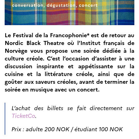
Partenaires
Formation des
enseignants
Séminaires et
formations
Le Festival de la Francophonie* est de retour au
Ressources
Nordic Black Theatre où l’Institut français de
pédagogiques
Norvège vous propose une soirée dédiée à la
UNIVERSITÉS
culture créole. C’est l’occasion d’assister à une
Étudiants,
discussion inspirante et appétissante sur la
doctorants et
cuisine et la littérature créole, ainsi que de
post-
goûter aux saveurs créoles, avant de terminer la
doctorants
soirée en musique avec un concert.
Étudier en France
Campus France
Norvège en voyage en
France
L’achat des billets se fait directement sur
Étudier en
TicketCo
.
Norvège
Doctorats et post-
Prix : adulte 200 NOK / étudiant 100 NOK
doctorats en
France