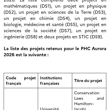
Partenaires
mathématiques (DS1), un projet en physique
Formation des
(DS2), un projet en sciences de la Terre (DS3),
enseignants
un projet en chimie (DS4), un projet en
Séminaires et
biologie, médecine et santé (DS5), un projet en
formations
Ressources
sciences de la société (DS7), un projet en
pédagogiques
ingénierie (DS8) et deux projets en STIC (DS9).
UNIVERSITÉS
La liste des projets retenus pour le PHC Aurora
Étudiants,
2026 est la suivante :
doctorants et
post-
doctorants
Étudier en France
Campus France
Code projet
Institutions
Norvège en voyage en
Titre du projet
français
françaises
France
Étudier en
Norvège
Conservation
Doctorats et post-
Laws and
doctorats en
Hamilton–
France
Université
Jacobi