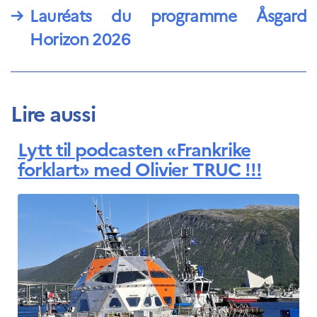
→
Lauréats du programme Åsgard
Horizon 2026
Lire aussi
Lytt til podcasten «Frankrike
forklart» med Olivier TRUC !!!