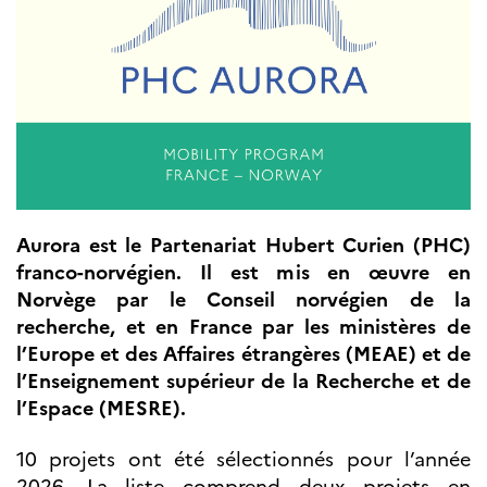
Septentrionales
ÉDUCATION ET
LANGUE
FRANÇAISE
Apprendre le
français en
France
Promotion de la
langue
Aurora est le Partenariat Hubert Curien (PHC)
française
franco-norvégien. Il est mis en œuvre en
Francophonie
Norvège par le Conseil norvégien de la
Visite de classes
recherche, et en France par les ministères de
Certifications
l’Europe et des Affaires étrangères (MEAE) et de
Coopération
l’Enseignement supérieur de la Recherche et de
éducative
l’Espace (MESRE).
Lycées en France
Assistants de langue
française et
10 projets ont été sélectionnés pour l’année
norvégienne
2026. La liste comprend deux projets en