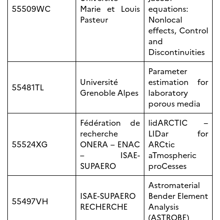
Bourse d’études
55509WC
Marie et Louis
equations:
French+Sciences
Pasteur
Nonlocal
French+Gastronomy et
French+ Hospitality
effects, Control
Témoignages
and
Institutionnels
Discontinuities
France Alumni
Parameter
Université
estimation for
SCIENCE ET
55481TL
Grenoble Alpes
laboratory
RECHERCHE
porous media
Programmes de
coopération
Fédération de
lidARCTIC –
Åsgard
recherche
LIDar for
PHC Aurora
55524XG
ONERA – ENAC
ARCtic
Åsgard Horizon
– ISAE-
aTmospheric
Bourses
SUPAERO
proCesses
Arctic Frontiers
Astromaterial
Prix FINA
ISAE-SUPAERO
Bender Element
55497VH
France Excellence
RECHERCHE
Analysis
Research
(ASTROBE)
Programme