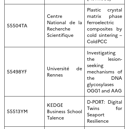
Norway
Plastic crystal
Événements
Centre
matrix phase
Science Night
National de la
ferroelectric
Science et
55504TA
Recherche
composites by
innovation
(CCFN)
Scientifique
cold sintering –
ColdPCC
Rechercher :
Investigating
the lesion-
seeking
Université de
55498YF
mechanisms of
Rennes
the DNA
glycosylases
OGG1 and AAG
D-PORT: Digital
KEDGE
Twins for
55513YM
Business School
Seaport
Talence
Resilience