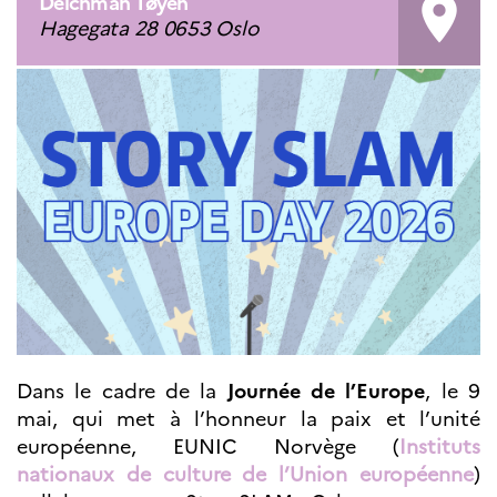
Deichman Tøyen
room
Septentrionales
Hagegata 28 0653 Oslo
ÉDUCATION ET
LANGUE
FRANÇAISE
Apprendre le
français en
France
Promotion de la
langue
française
Francophonie
Visite de classes
Certifications
Coopération
éducative
Dans le cadre de la
Journée de l’Europe
, le 9
mai, qui met à l’honneur la paix et l’unité
Lycées en France
Assistants de langue
européenne, EUNIC Norvège (
Instituts
française et
nationaux de culture de l’Union européenne
)
norvégienne