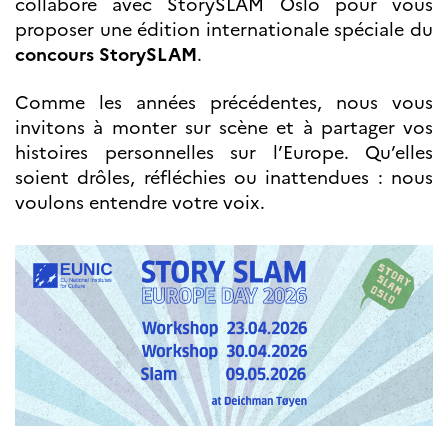
collabore avec StorySLAM Oslo pour vous
Partenaires
proposer une édition internationale spéciale du
Formation des
concours StorySLAM
.
enseignants
Séminaires et
formations
Comme les années précédentes, nous vous
Ressources
invitons à monter sur scène et à partager vos
pédagogiques
histoires personnelles sur l’Europe. Qu’elles
soient drôles, réfléchies ou inattendues : nous
UNIVERSITÉS
voulons entendre votre voix.
Étudiants,
doctorants et
post-
doctorants
Étudier en France
Campus France
Norvège en voyage en
France
Étudier en
Norvège
Doctorats et post-
doctorats en
France