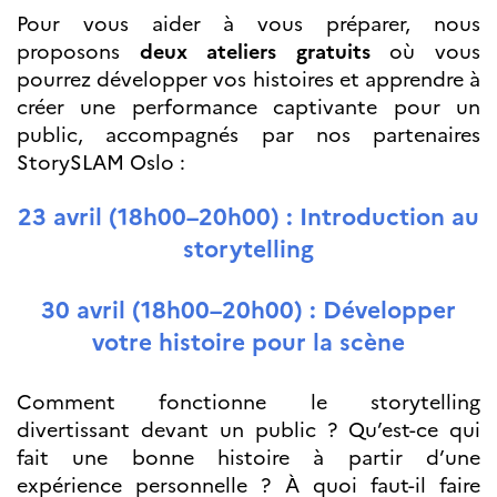
Bourse d’études
Pour vous aider à vous préparer, nous
French+Sciences
proposons
deux ateliers gratuits
où vous
French+Gastronomy et
French+ Hospitality
pourrez développer vos histoires et apprendre à
Témoignages
créer une performance captivante pour un
Institutionnels
public, accompagnés par nos partenaires
France Alumni
StorySLAM Oslo :
SCIENCE ET
23 avril (18h00–20h00) : Introduction au
RECHERCHE
Programmes de
storytelling
coopération
Åsgard
30 avril (18h00–20h00) : Développer
PHC Aurora
votre histoire pour la scène
Åsgard Horizon
Bourses
Comment fonctionne le storytelling
Arctic Frontiers
divertissant devant un public ? Qu’est-ce qui
Prix FINA
France Excellence
fait une bonne histoire à partir d’une
Research
expérience personnelle ? À quoi faut-il faire
Programme