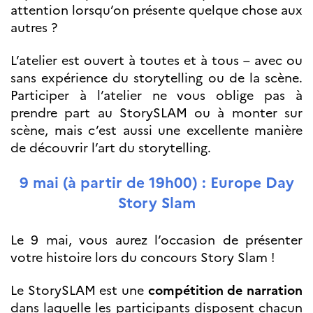
attention lorsqu’on présente quelque chose aux
Norway
Événements
autres ?
Science Night
L’atelier est ouvert à toutes et à tous – avec ou
Science et
innovation
sans expérience du storytelling ou de la scène.
(CCFN)
Participer à l’atelier ne vous oblige pas à
prendre part au StorySLAM ou à monter sur
Rechercher :
scène, mais c’est aussi une excellente manière
de découvrir l’art du storytelling.
9 mai (à partir de 19h00) : Europe Day
Story Slam
Le 9 mai, vous aurez l’occasion de présenter
votre histoire lors du concours Story Slam !
Le StorySLAM est une
compétition de narration
dans laquelle les participants disposent chacun