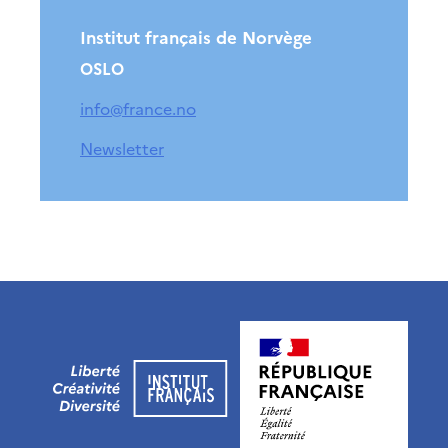
Partenaires
Formation des
Institut français de Norvège
enseignants
OSLO
Séminaires et
formations
info@france.no
Ressources
pédagogiques
Newsletter
UNIVERSITÉS
Étudiants,
doctorants et
post-
doctorants
Étudier en France
Campus France
Norvège en voyage en
France
Étudier en
Norvège
Doctorats et post-
doctorats en
France