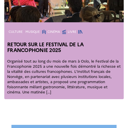
Septentrionales
ÉDUCATION ET
LANGUE
FRANÇAISE
Catégories
CULTURE
MUSIQUE
CINÉMA
LIVRE
Apprendre le
français en
RETOUR SUR LE FESTIVAL DE LA
France
FRANCOPHONIE 2025
Promotion de la
langue
Organisé tout au long du mois de mars à Oslo, le Festival de la
française
Francophonie 2025 a une nouvelle fois démontré la richesse et
la vitalité des cultures francophones. L’Institut français de
Francophonie
Norvège, en partenariat avec plusieurs institutions locales,
Visite de classes
ambassades et artistes, a proposé une programmation
Certifications
foisonnante mêlant gastronomie, littérature, musique et
cinéma. Une matinée […]
Coopération
éducative
Lycées en France
Assistants de langue
française et
norvégienne