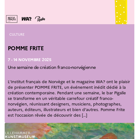
Septentrionales
ÉDUCATION ET
LANGUE
FRANÇAISE
Catégories
CULTURE
Apprendre le
français en
POMME FRITE
France
Promotion de la
7 - 14 NOVEMBRE 2025
langue
Une semaine de création franco-norvégienne
française
Francophonie
L’Institut français de Norvège et le magazine WA? ont le plaisir
Visite de classes
de présenter POMME FRITE, un événement inédit dédié à la
création contemporaine. Pendant une semaine, le bar Pigalle
Certifications
se transforme en un véritable carrefour créatif franco-
Coopération
norvégien, réunissant designers, musiciens, photographes,
éducative
auteurs, éditeurs, illustrateurs et bien d’autres. Pomme Frite
est l’occasion rêvée de découvrir des […]
Lycées en France
Assistants de langue
française et
norvégienne