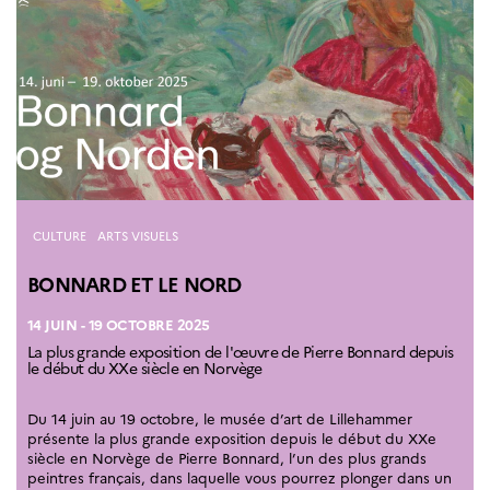
Partenaires
Formation des
enseignants
Séminaires et
formations
Ressources
pédagogiques
UNIVERSITÉS
Étudiants,
Catégories
CULTURE
ARTS VISUELS
doctorants et
post-
BONNARD ET LE NORD
doctorants
Étudier en France
14 JUIN - 19 OCTOBRE 2025
Campus France
La plus grande exposition de l'œuvre de Pierre Bonnard depuis
Norvège en voyage en
le début du XXe siècle en Norvège
France
Étudier en
Norvège
Du 14 juin au 19 octobre, le musée d’art de Lillehammer
Doctorats et post-
présente la plus grande exposition depuis le début du XXe
doctorats en
siècle en Norvège de Pierre Bonnard, l’un des plus grands
France
peintres français, dans laquelle vous pourrez plonger dans un