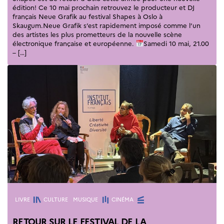
Norway
édition! Ce 10 mai prochain retrouvez le producteur et DJ
français Neue Grafik au festival Shapes à Oslo à
Événements
Skaugum.Neue Grafik s’est rapidement imposé comme l’un
Science Night
des artistes les plus prometteurs de la nouvelle scène
Science et
électronique française et européenne.
Samedi 10 mai, 21.00
innovation
– […]
(CCFN)
Rechercher :
Catégories
LIVRE
CULTURE
MUSIQUE
CINÉMA
RETOUR SUR LE FESTIVAL DE LA