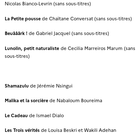
Nicolas Bianco-Levrin
(sans sous-titres)
La Petite pousse
de
Chaïtane Conversat
(sans sous-titres)
Beuââârk !
de
Gabriel Jacquel
(sans sous-titres)
Lunolin, petit naturaliste
de
Cecilia Marreiros Marum
(sans
sous-titres)
Shamazulu
de
Jérémie Nsingui
Malika et la sorcière
de
Nabaloum Boureima
Le Cadeau
de
Ismael Dialo
Les Trois vérités
de
Louisa Beskri
et
Wakili Adehan