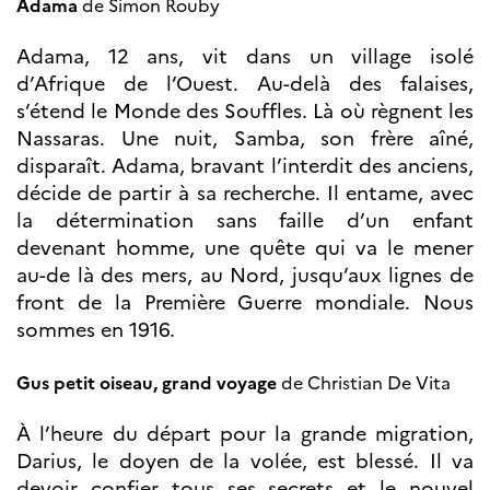
Adama
de Simon Rouby
Bourse d’études
French+Sciences
French+Gastronomy et
Adama, 12 ans, vit dans un village isolé
French+ Hospitality
d’Afrique de l’Ouest. Au-delà des falaises,
Témoignages
s’étend le Monde des Souffles. Là où règnent les
Institutionnels
Nassaras. Une nuit, Samba, son frère aîné,
France Alumni
disparaît. Adama, bravant l’interdit des anciens,
SCIENCE ET
décide de partir à sa recherche. Il entame, avec
RECHERCHE
la détermination sans faille d’un enfant
Programmes de
devenant homme, une quête qui va le mener
coopération
au-de là des mers, au Nord, jusqu’aux lignes de
Åsgard
front de la Première Guerre mondiale. Nous
PHC Aurora
sommes en 1916.
Åsgard Horizon
Bourses
Gus petit oiseau, grand voyage
de Christian De Vita
Arctic Frontiers
Prix FINA
À l’heure du départ pour la grande migration,
France Excellence
Darius, le doyen de la volée, est blessé. Il va
Research
Programme
devoir confier tous ses secrets et le nouvel