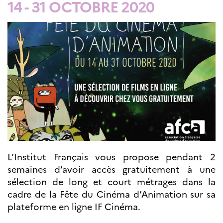
14 - 31 OCTOBRE 2020
Septentrionales
ÉDUCATION ET
LANGUE
FRANÇAISE
Apprendre le
français en
France
Promotion de la
langue
française
Francophonie
Visite de classes
Certifications
L’Institut Français vous propose pendant 2
Coopération
semaines d’avoir accès gratuitement à une
éducative
sélection de long et court métrages dans la
Lycées en France
cadre de la Fête du Cinéma d’Animation sur sa
Assistants de langue
plateforme en ligne IF Cinéma.
française et
norvégienne