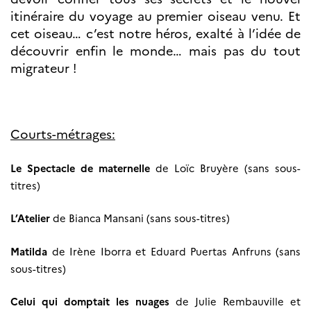
Norway
itinéraire du voyage au premier oiseau venu. Et
Événements
cet oiseau… c’est notre héros, exalté à l’idée de
Science Night
découvrir enfin le monde… mais pas du tout
Science et
migrateur !
innovation
(CCFN)
Rechercher :
Courts-métrages:
Le Spectacle de maternelle
de
Loïc Bruyère
(sans sous-
titres)
L’Atelier
de
Bianca Mansani
(sans sous-titres)
Matilda
de
Irène Iborra
et
Eduard Puertas Anfruns
(sans
sous-titres)
Celui qui domptait les nuages
de
Julie Rembauville
et