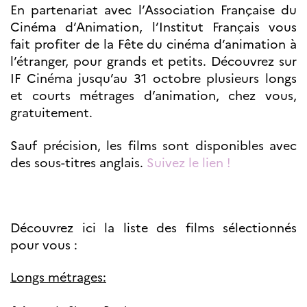
Partenaires
En partenariat avec l’Association Française du
Formation des
Cinéma d’Animation, l’Institut Français vous
enseignants
fait profiter de la Fête du cinéma d’animation à
Séminaires et
l’étranger, pour grands et petits. Découvrez sur
formations
IF Cinéma jusqu’au 31 octobre plusieurs longs
Ressources
pédagogiques
et courts métrages d’animation, chez vous,
gratuitement.
UNIVERSITÉS
Étudiants,
Sauf précision, les films sont disponibles avec
doctorants et
des sous-titres anglais.
Suivez le lien !
post-
doctorants
Étudier en France
Campus France
Norvège en voyage en
Découvrez ici la liste des films sélectionnés
France
pour vous :
Étudier en
Norvège
Doctorats et post-
Longs métrages:
doctorats en
France