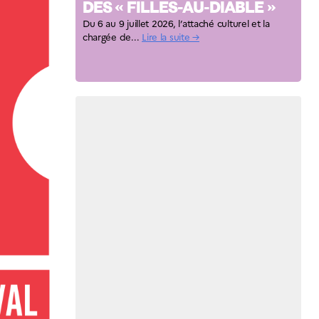
DES « FILLES-AU-DIABLE »
Du 6 au 9 juillet 2026, l’attaché culturel et la
chargée de...
Lire la suite →