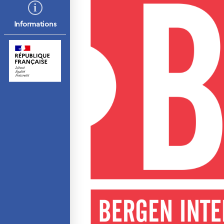
résidence
Septentrionales
Informations
ÉDUCATION ET
LANGUE FRANÇAISE
Apprendre le français
en France
Promotion de la langue
française
Francophonie
Visite de classes
Certifications
Coopération
éducative
Lycées en France
Assistants de langue
française et norvégienne
Partenaires
Formation des
enseignants