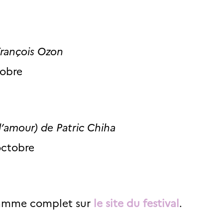
François Ozon
tobre
 l’amour
) de Patric Chiha
 octobre
gramme complet sur
le site du festival
.