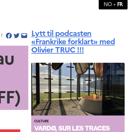
NO
FR
Lytt til podcasten
 !
«Frankrike forklart» med
Olivier TRUC !!!
au
FF)
CULTURE
VARDØ, SUR LES TRACES