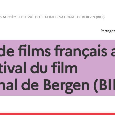
 AU 21ÈME FESTIVAL DU FILM INTERNATIONAL DE BERGEN (BIFF)
Partagez
de films français 
ival du film
nal de Bergen (BI