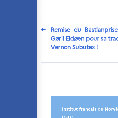
←
Remise du Bastianpris
Gøril Eldøen pour sa tra
Vernon Subutex !
Institut français de Norv
OSLO