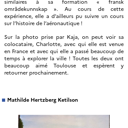
similaires à sa formation « fransk
Norway
områdekunnskap ». Au cours de cette
Événements
expérience, elle a d’ailleurs pu suivre un cours
Science Night
sur l’histoire de l’aéronautique !
Science et
innovation
(CCFN)
Sur la photo prise par Kaja, on peut voir sa
colocataire, Charlotte, avec qui elle est venue
Rechercher :
en France et avec qui elle a passé beaucoup de
temps à explorer la ville ! Toutes les deux ont
beaucoup aimé Toulouse et espèrent y
retourner prochainement.
Mathilde Hertzberg Ketilson