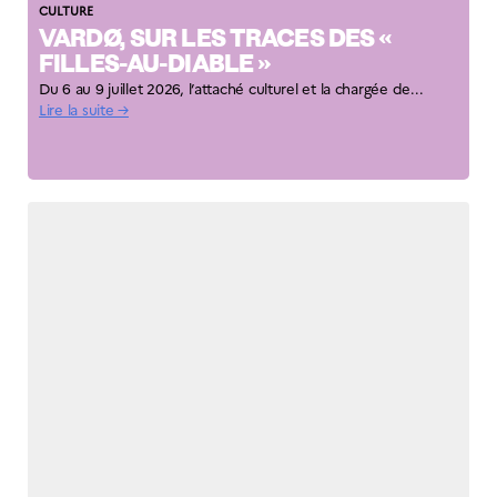
CULTURE
VARDØ, SUR LES TRACES DES «
FILLES-AU-DIABLE »
Du 6 au 9 juillet 2026, l’attaché culturel et la chargée de...
Lire la suite →