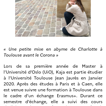
Bourse d’études
French+Sciences
French+Gastronomy et
French+ Hospitality
Témoignages
Institutionnels
France Alumni
SCIENCE ET
RECHERCHE
« Une petite mise en abyme de Charlotte à
Programmes de
Toulouse avant le Corona »
coopération
Åsgard
Lors de sa première année de Master à
PHC Aurora
l’Université d’Oslo (UiO), Kaja est partie étudier
Åsgard Horizon
à l’Université Toulouse Jean Jaurès en Janvier
Bourses
2020. Après des études à Paris et à Caen, elle
Arctic Frontiers
est venue suivre une formation à Toulouse dans
Prix FINA
le cadre d’un échange Erasmus+. Durant ce
France Excellence
Research
semestre d’échange, elle a suivi des cours
Programme