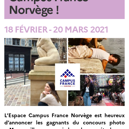
Norvège !
Septentrionales
ÉDUCATION ET
LANGUE
18 FÉVRIER - 20 MARS 2021
FRANÇAISE
Apprendre le
français en
France
Promotion de la
langue
française
Francophonie
Visite de classes
Certifications
Coopération
éducative
Lycées en France
L’Espace Campus France Norvège est heureux
Assistants de langue
française et
d’annoncer les gagnants du concours photo
norvégienne