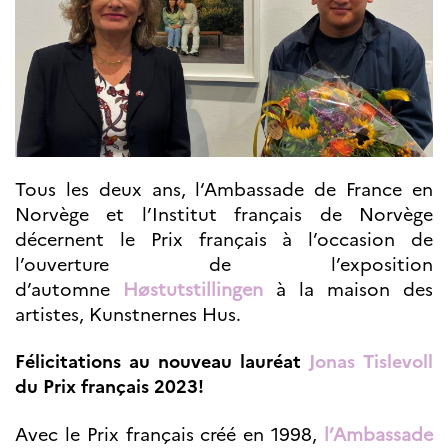
Septentrionales
ÉDUCATION ET
LANGUE
FRANÇAISE
Apprendre le
français en
France
Tous les deux ans, l‘Ambassade de France en
Promotion de la
Norvège et l’Institut français de Norvège
langue
française
décernent le Prix français à l’occasion de
Francophonie
l’ouverture de l’exposition
Visite de classes
d’automne
Høstutstillingen
à la maison des
Certifications
artistes, Kunstnernes Hus.
Coopération
éducative
Félicitations au nouveau lauréat
Jonas Tislevoll
Lycées en France
du Prix français 2023!
Assistants de langue
française et
Avec le Prix français créé en 1998,
l’Ambassade
norvégienne