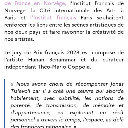
Partenaires
de France en Norvège
, l’Institut français de
Formation des
Norvège, la Cité internationale des Arts à
enseignants
Paris et
l’Institut français
Paris souhaitent
Séminaires et
renforcer les liens entre les scènes artistiques de
formations
nos deux pays et faire rayonner la créativité de
Ressources
nos artistes.
pédagogiques
UNIVERSITÉS
Le jury du Prix français 2023 est composé de
Étudiants,
l’artiste Hanan Benammar et du curateur
doctorants et
indépendant Théo-Mario Coppola.
post-
doctorants
« Nous avons choisi de récompenser Jonas
Étudier en France
Campus France
Tislevoll car il a créé une œuvre qui aborde
Norvège en voyage en
France
habilement, avec subtilité, les notions de
Étudier en
parenté, de transmission, de mémoire et
Norvège
d’appartenance, en explorant un récit
Doctorats et post-
doctorats en
personnel à travers le temps, l’espace, au-delà
France
des frontières nationales. »