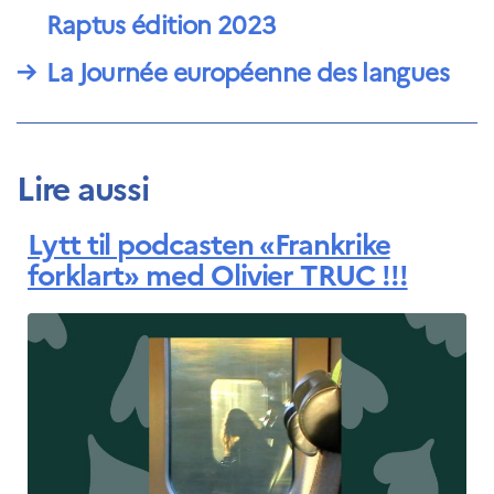
Raptus édition 2023
→
La Journée européenne des langues
Lire aussi
Lytt til podcasten «Frankrike
forklart» med Olivier TRUC !!!