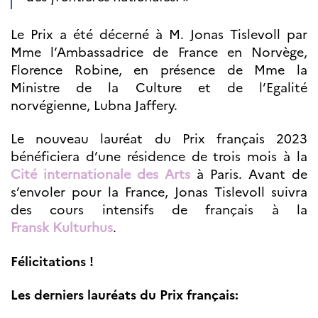
Bourse d’études
French+Sciences
Le Prix a été décerné à M. Jonas Tislevoll par
French+Gastronomy et
French+ Hospitality
Mme l’Ambassadrice de France en Norvège,
Témoignages
Florence Robine, en présence de Mme la
Institutionnels
Ministre de la Culture et de l’Egalité
France Alumni
norvégienne, Lubna Jaffery.
SCIENCE ET
RECHERCHE
Le nouveau lauréat du Prix français 2023
bénéficiera d’une résidence de trois mois à la
Programmes de
coopération
Cité internationale des Arts
à Paris. Avant de
Åsgard
s’envoler pour la France, Jonas Tislevoll suivra
PHC Aurora
des cours intensifs de français à la
Åsgard Horizon
Fransk Kulturhus
.
Bourses
Arctic Frontiers
Félicitations !
Prix FINA
France Excellence
Les derniers lauréats du Prix français:
Research
Programme