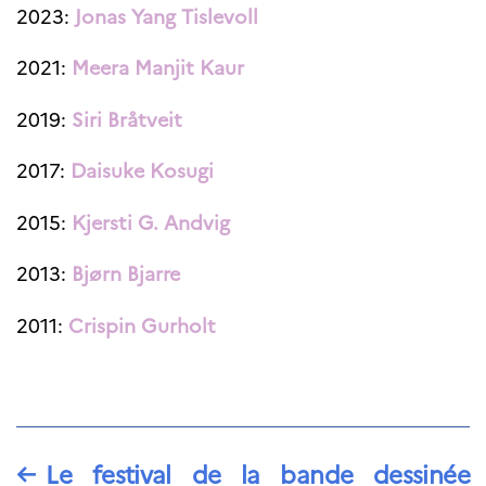
Norway
2023:
Jonas Yang Tislevoll
Événements
2021:
Meera Manjit Kaur
Science Night
Science et
innovation
2019:
Siri Bråtveit
(CCFN)
2017:
Daisuke Kosugi
Rechercher :
2015:
Kjersti G. Andvig
2013:
Bjørn Bjarre
2011:
Crispin Gurholt
←
Le festival de la bande dessinée