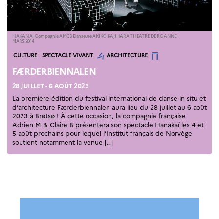
HAKANAI Compagnie AMCB Danseuse AKIKO KAJIHARA THEATRE DE ROANNE
MARS 2014
Catégories
CULTURE
SPECTACLE VIVANT
ARCHITECTURE
FÆRDERBIENNALEN
28 JUILLET - 6 AOÛT 2023
La première édition du festival international de danse in situ et
d’architecture Færderbiennalen aura lieu du 28 juillet au 6 août
2023 à Brøtsø ! À cette occasion, la compagnie française
Adrien M & Claire B présentera son spectacle Hanakaï les 4 et
5 août prochains pour lequel l’Institut français de Norvège
soutient notamment la venue […]