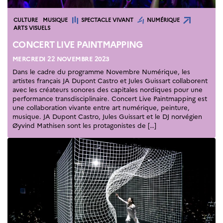
Catégories
CULTURE
MUSIQUE
SPECTACLE VIVANT
NUMÉRIQUE
ARTS VISUELS
CONCERT LIVE PAINTMAPPING
MERCREDI 22 NOVEMBRE 2023
Dans le cadre du programme Novembre Numérique, les
artistes français JA Dupont Castro et Jules Guissart collaborent
avec les créateurs sonores des capitales nordiques pour une
performance transdisciplinaire. Concert Live Paintmapping est
une collaboration vivante entre art numérique, peinture,
musique. JA Dupont Castro, Jules Guissart et le DJ norvégien
Øyvind Mathisen sont les protagonistes de […]