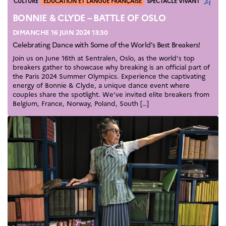
Catégories
CULTURE
ÉDUCATION ET LANGUE FRANÇAISE
SPECTACLE VIVANT
French+Gastronomy et
French+ Hospitality
BONNIE & CLYDE – BATTLE OF OSLO
Témoignages
DIMANCHE 16 JUIN 2024 13:30
Institutionnels
Celebrating Dance with Some of the World's Best Breakers!
France Alumni
Join us on June 16th at Sentralen, Oslo, as the world’s top
breakers gather to showcase why breaking is an official part of
SCIENCE ET
the Paris 2024 Summer Olympics. Experience the captivating
RECHERCHE
energy of Bonnie & Clyde, a unique dance event where
Programmes de
couples share the spotlight. We’ve invited elite breakers from
Belgium, France, Norway, Poland, South […]
coopération
Åsgard
PHC Aurora
Åsgard Horizon
Bourses
Arctic Frontiers
Prix FINA
France Excellence
Research
Programme
Norway