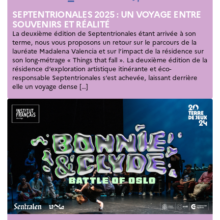
Septentrionales
SEPTENTRIONALES 2025 : UN VOYAGE ENTRE
ÉDUCATION ET
SOUVENIRS ET RÉALITÉ
LANGUE
La deuxième édition de Septentrionales étant arrivée à son
FRANÇAISE
terme, nous vous proposons un retour sur le parcours de la
lauréate Madalena Valencia et sur l’impact de la résidence sur
Apprendre le
son long-métrage « Things that fall ». La deuxième édition de la
français en
résidence d’exploration artistique itinérante et éco-
France
responsable Septentrionales s’est achevée, laissant derrière
Promotion de la
elle un voyage dense […]
langue
française
Francophonie
Visite de classes
Certifications
Coopération
éducative
Lycées en France
Assistants de langue
française et
norvégienne
Partenaires