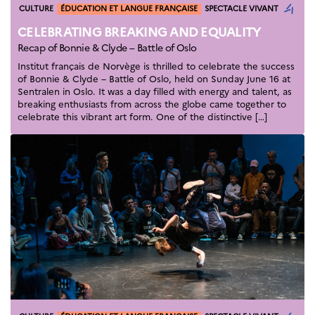
Catégories
Formation des
CULTURE
ÉDUCATION ET LANGUE FRANÇAISE
SPECTACLE VIVANT
enseignants
CELEBRATING BREAKING AND EQUALITY
Séminaires et
Recap of Bonnie & Clyde – Battle of Oslo
formations
Institut français de Norvège is thrilled to celebrate the success
Ressources
of Bonnie & Clyde – Battle of Oslo, held on Sunday June 16 at
pédagogiques
Sentralen in Oslo. It was a day filled with energy and talent, as
breaking enthusiasts from across the globe came together to
UNIVERSITÉS
celebrate this vibrant art form. One of the distinctive […]
Étudiants,
doctorants et
post-
doctorants
Étudier en France
Campus France
Norvège en voyage en
France
Étudier en
Norvège
Doctorats et post-
doctorats en
France
Bourse d’études
French+Sciences