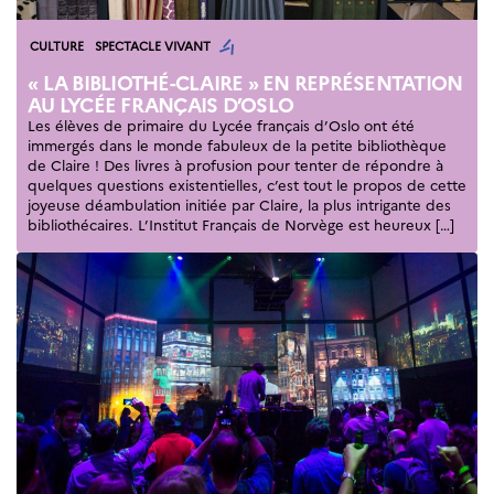
Événements
Science Night
Catégories
CULTURE
SPECTACLE VIVANT
Science et
innovation
« LA BIBLIOTHÉ-CLAIRE » EN REPRÉSENTATION
(CCFN)
AU LYCÉE FRANÇAIS D’OSLO
Les élèves de primaire du Lycée français d’Oslo ont été
Rechercher :
immergés dans le monde fabuleux de la petite bibliothèque
de Claire ! Des livres à profusion pour tenter de répondre à
quelques questions existentielles, c’est tout le propos de cette
joyeuse déambulation initiée par Claire, la plus intrigante des
bibliothécaires. L’Institut Français de Norvège est heureux […]