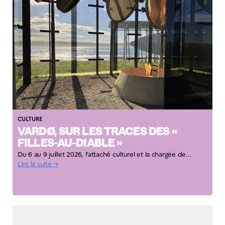
Norway
Événements
Science Night
Science et
innovation
(CCFN)
Rechercher :
CULTURE
VARDØ, SUR LES TRACES DES «
FILLES-AU-DIABLE »
Du 6 au 9 juillet 2026, l’attaché culturel et la chargée de...
Lire la suite →