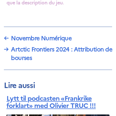
Bourse d’études
que la description du jeu.
French+Sciences
French+Gastronomy et
French+ Hospitality
Témoignages
Institutionnels
France Alumni
←
Novembre Numérique
SCIENCE ET
→
Artctic Frontiers 2024 : Attribution de
RECHERCHE
bourses
Programmes de
coopération
Åsgard
PHC Aurora
Åsgard Horizon
Lire aussi
Bourses
Arctic Frontiers
Lytt til podcasten «Frankrike
Prix FINA
forklart» med Olivier TRUC !!!
France Excellence
Research
Programme