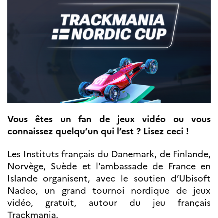
Septentrionales
ÉDUCATION ET
LANGUE
FRANÇAISE
Apprendre le
français en
France
Promotion de la
langue
française
Vous êtes un fan de jeux vidéo ou vous
Francophonie
connaissez quelqu’un qui l’est ? Lisez ceci !
Visite de classes
Certifications
Les Instituts français du Danemark, de Finlande,
Coopération
Norvège, Suède et l’ambassade de France en
éducative
Islande organisent, avec le soutien d’Ubisoft
Lycées en France
Nadeo, un grand tournoi nordique de jeux
Assistants de langue
vidéo, gratuit, autour du jeu français
française et
norvégienne
Trackmania.