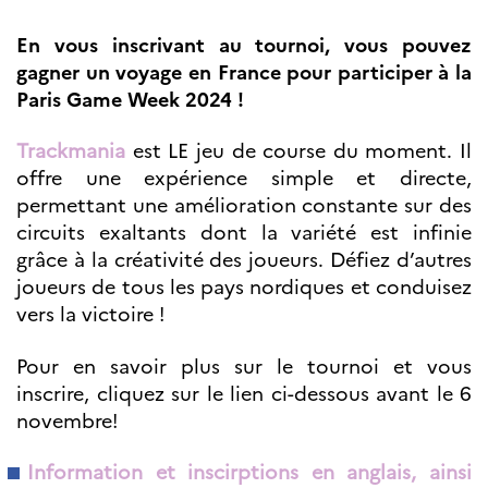
Partenaires
Formation des
En vous inscrivant au tournoi, vous pouvez
enseignants
gagner un voyage en France pour participer à la
Séminaires et
Paris Game Week 2024 !
formations
Ressources
Trackmania
est LE jeu de course du moment. Il
pédagogiques
offre une expérience simple et directe,
UNIVERSITÉS
permettant une amélioration constante sur des
Étudiants,
circuits exaltants dont la variété est infinie
doctorants et
grâce à la créativité des joueurs. Défiez d’autres
post-
joueurs de tous les pays nordiques et conduisez
doctorants
vers la victoire !
Étudier en France
Campus France
Norvège en voyage en
Pour en savoir plus sur le tournoi et vous
France
inscrire, cliquez sur le lien ci-dessous avant le 6
Étudier en
Norvège
novembre!
Doctorats et post-
doctorats en
Information et inscirptions en anglais, ainsi
France