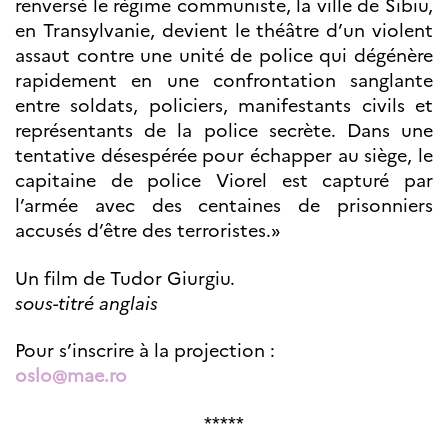
renversé le régime communiste, la ville de Sibiu,
Norway
en Transylvanie, devient le théâtre d’un violent
Événements
assaut contre une unité de police qui dégénère
Science Night
rapidement en une confrontation sanglante
Science et
innovation
entre soldats, policiers, manifestants civils et
(CCFN)
représentants de la police secrète. Dans une
tentative désespérée pour échapper au siège, le
Rechercher :
capitaine de police Viorel est capturé par
l’armée avec des centaines de prisonniers
accusés d’être des terroristes.»
Un film de Tudor Giurgiu.
sous-titré anglais
Pour s’inscrire à la projection :
oslo@mae.ro
*****