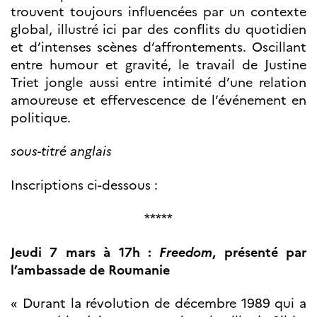
Bourse d’études
trouvent toujours influencées par un contexte
French+Sciences
global, illustré ici par des conflits du quotidien
French+Gastronomy et
French+ Hospitality
et d’intenses scènes d’affrontements. Oscillant
Témoignages
entre humour et gravité, le travail de Justine
Institutionnels
Triet jongle aussi entre intimité d’une relation
France Alumni
amoureuse et effervescence de l’événement en
politique.
SCIENCE ET
RECHERCHE
sous-titré anglais
Programmes de
coopération
Inscriptions ci-dessous :
Åsgard
PHC Aurora
*****
Åsgard Horizon
Bourses
Jeudi 7 mars à 17h :
Freedom
, présenté par
Arctic Frontiers
l’ambassade de Roumanie
Prix FINA
France Excellence
« Durant la révolution de décembre 1989 qui a
Research
Programme