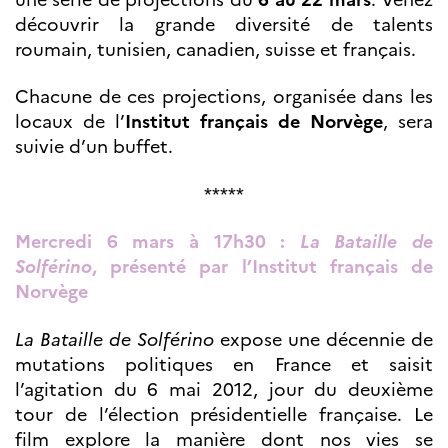
Partenaires
découvrir la grande diversité de talents
Formation des
roumain, tunisien, canadien, suisse et français.
enseignants
Séminaires et
Chacune de ces projections, organisée dans les
formations
locaux de l’
Institut français de Norvège
, sera
Ressources
pédagogiques
suivie d’un buffet.
UNIVERSITÉS
*****
Étudiants,
doctorants et
Mercredi 6 mars à 17h30 :
La Bataille de
post-
Solférino
, présenté par l’Institut français de
doctorants
Norvège
Étudier en France
Campus France
Norvège en voyage en
La Bataille de Solférino
expose une décennie de
France
Étudier en
mutations politiques en France et saisit
Norvège
l’agitation du 6 mai 2012, jour du deuxième
Doctorats et post-
tour de l’élection présidentielle française. Le
doctorats en
France
film explore la manière dont nos vies se