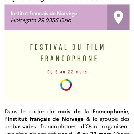
Septentrionales
Institut francais de Norvège
room
ÉDUCATION ET
Holtegata 29 0355 Oslo
LANGUE
FRANÇAISE
Apprendre le
français en
France
Promotion de la
langue
française
Francophonie
Visite de classes
Certifications
Coopération
éducative
Dans le cadre du
mois de la Francophonie
,
Lycées en France
l’
Institut français de Norvège
& le groupe des
Assistants de langue
française et
ambassades francophones d’Oslo organisent
norvégienne
une série de projections du
6 au 22 mars
. Venez