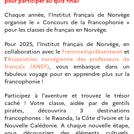
pour participer au quiz final!
Partenaires
Formation des
Chaque année, l’Institut français de Norvège
enseignants
organise le « Concours de la Francophonie »
Séminaires et
pour les classes de français en Norvège.
formations
Ressources
pédagogiques
Pour 2025, l’Institut français de Norvège, en
collaboration avec le
Fremmedspråksenteret
et
UNIVERSITÉS
l’
Association norvégienne des professeurs de
Étudiants,
français (ANEF)
, vous embarque dans un
doctorants et
fabuleux voyage pour en apprendre plus sur la
post-
doctorants
Francophonie !
Étudier en France
Campus France
Participez à l’aventure et trouvez le trésor
Norvège en voyage en
France
caché ! Votre classe, aidée par de gentils
Étudier en
pirates, découvrira 3 destinations
Norvège
francophones : le Rwanda, la Côte d’Ivoire et la
Doctorats et post-
doctorats en
Nouvelle Calédonie. A chaque nouvelle étape,
France
vous découvrirez des éléments culturels,