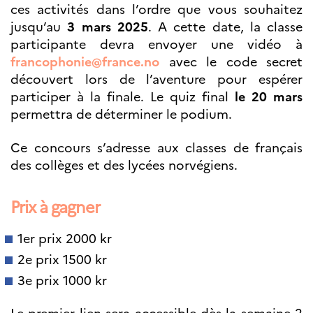
ces activités dans l’ordre que vous souhaitez
Norway
jusqu’au
3 mars 2025
. A cette date, la classe
Événements
participante devra envoyer une vidéo à
Science Night
Science et
francophonie@france.no
avec le code secret
innovation
découvert lors de l’aventure pour espérer
(CCFN)
participer à la finale. Le quiz final
le 20 mars
permettra de déterminer le podium.
Rechercher :
Ce concours s’adresse aux classes de français
des collèges et des lycées norvégiens.
Prix à gagner
1er prix 2000 kr
2e prix 1500 kr
3e prix 1000 kr