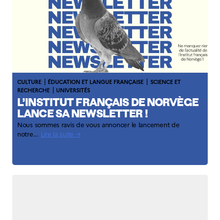
|
|
CULTURE
ÉDUCATION ET LANGUE FRANÇAISE
SCIENCE ET
|
RECHERCHE
UNIVERSITÉS
L’INSTITUT FRANÇAIS DE NORVÈGE
LANCE SA NEWSLETTER !
Nous sommes ravis de vous annoncer le lancement de
notre...
Lire la suite →