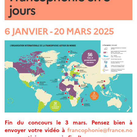
jours
Septentrionales
ÉDUCATION ET
LANGUE
6 JANVIER - 20 MARS 2025
FRANÇAISE
Apprendre le
français en
France
Promotion de la
langue
française
Francophonie
Visite de classes
Certifications
Coopération
éducative
Lycées en France
Fin du concours le 3 mars. Pensez bien à
Assistants de langue
française et
envoyer votre vidéo à
francophonie@france.no
norvégienne