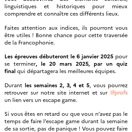
Bourse d’études
linguistiques et historiques pour mieux
French+Sciences
comprendre et connaître ces différents lieux.
French+Gastronomy et
French+ Hospitality
Témoignages
Faites attention aux indices, ils pourront vous
Institutionnels
être utiles ! Bonne chance pour cette traversée
France Alumni
de la Francophonie.
SCIENCE ET
Les épreuves débuteront le 6 janvier 2025
pour
RECHERCHE
se terminer
, le 20 mars 2025, par un quiz
Programmes de
final
qui départagera les meilleures équipes.
coopération
Åsgard
Durant
les semaines 2, 3, 4 et 5
, vous pourrez
PHC Aurora
retrouver sur notre site internet et sur
IFprofs
Åsgard Horizon
un lien vers un escape game.
Bourses
Arctic Frontiers
Si vous êtes en retard ou que vous n’avez pas le
Prix FINA
temps de faire l’escape game durant la semaine
France Excellence
Research
de sa sortie, pas de panique ! Vous pouvez faire
Programme