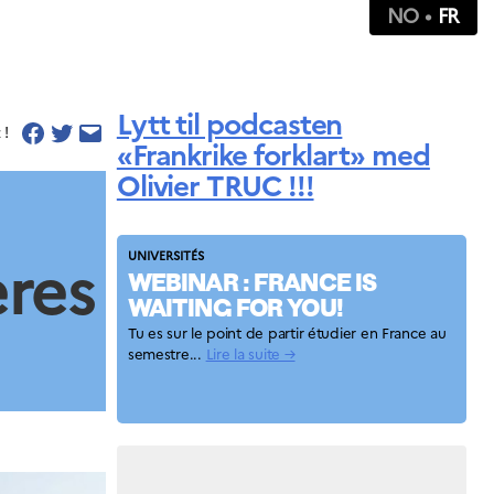
NO
FR
Lytt til podcasten
 !
«Frankrike forklart» med
Olivier TRUC !!!
ères
UNIVERSITÉS
WEBINAR : FRANCE IS
WAITING FOR YOU!
Tu es sur le point de partir étudier en France au
semestre...
Lire la suite →