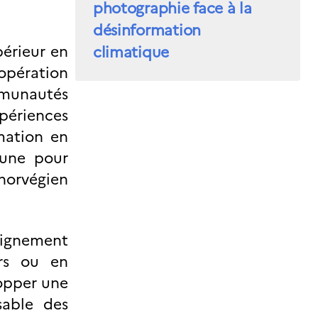
photographie face à la
désinformation
périeur en
climatique
opération
munautés
xpériences
mation en
: une pour
norvégien
seignement
ers ou en
lopper une
sable des