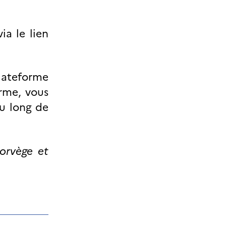
ia le lien
lateforme
orme, vous
au long de
Norvège et