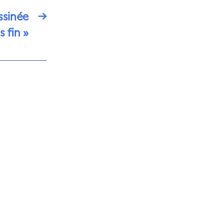
ssinée
→
 fin »