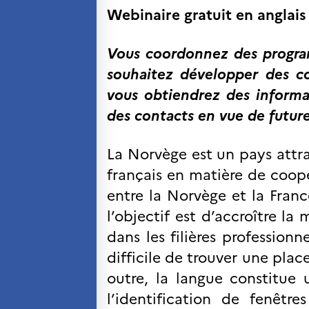
Séminaires et
Webinaire gratuit en anglais
formations
Ressources
pédagogiques
Vous coordonnez des program
souhaitez développer des c
UNIVERSITÉS
vous obtiendrez des informati
Étudiants, doctorants
et post-doctorants
des contacts en vue de future
Étudier en France
Campus France Norvège en
La Norvège est un pays attra
voyage en France
Étudier en Norvège
français en matière de coopé
Doctorats et post-doctorats
en France
entre la Norvège et la Fra
Bourse d’études
l’objectif est d’accroître la
French+Sciences
dans les filières professionn
French+Gastronomy et French+
Hospitality
difficile de trouver une pla
Témoignages
Institutionnels
outre, la langue constitue
France Alumni
l’identification de fenêt