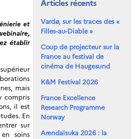
Articles récents
Vardø, sur les traces des «
énierie et
Filles-au-Diable »
ebinaire,
ez établir
Coup de projecteur sur la
France au festival de
cinéma de Haugesund
 supérieur
aborations
K&M Festival 2026
nes, mais
 y compris
France Excellence
ns, il est
Research Programme
études. En
Norway
ntrer sur
Arendalsuka 2026 : la
 en soins