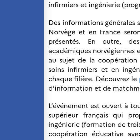
infirmiers et ingénierie (pr
SCIENCE ET
RECHERCHE
Programmes de
Des informations générales 
coopération
Norvège et en France seront
Åsgard
présentés. En outre, de
PHC Aurora
académiques norvégiennes et 
Åsgard Horizon
Bourses
au sujet de la coopération
Arctic Frontiers
soins infirmiers et en ingén
Prix FINA
chaque filière. Découvrez le
France Excellence Research
Programme Norway
d’information et de matchm
Événements
Science Night
L’événement est ouvert à to
Science et innovation
(CCFN)
supérieur français qui pr
ingénierie (formation de troi
Rechercher :
coopération éducative ave