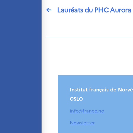
←
Lauréats du PHC Aurora
Institut français de Norv
OSLO
info@france.no
Newsletter