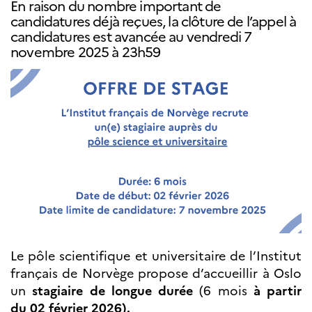
En raison du nombre important de
Septentrionales
candidatures déjà reçues, la clôture de l’appel à
candidatures est avancée au vendredi 7
ÉDUCATION ET
novembre 2025 à 23h59
LANGUE
FRANÇAISE
Apprendre le
français en
France
Promotion de la
langue
française
Francophonie
Visite de classes
Certifications
Coopération
éducative
Le pôle scientifique et universitaire de l’Institut
Lycées en France
français de Norvège propose d’accueillir à Oslo
Assistants de langue
un
stagiaire de longue durée
(6 mois
à partir
française et
norvégienne
du
02 février 2026).