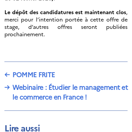
Partenaires
Formation des
Le dépôt des candidatures est maintenant clos
,
enseignants
merci pour l’intention portée à cette offre de
Séminaires et
stage, d’autres offres seront publiées
formations
prochainement.
Ressources
pédagogiques
UNIVERSITÉS
Étudiants,
doctorants et
post-
←
POMME FRITE
doctorants
→
Webinaire : Étudier le management et
Étudier en France
Campus France
le commerce en France !
Norvège en voyage en
France
Étudier en
Norvège
Doctorats et post-
doctorats en
Lire aussi
France