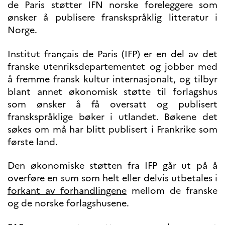
UTDANNING OG
de Paris støtter IFN norske foreleggere som
FRANSK SPRÅK
ønsker å publisere franskspråklig litteratur i
Lære fransk i
Norge.
Frankrike
Fremming av fransk
Institut français de Paris (IFP) er en del av det
språk
franske utenriksdepartementet og jobber med
Frankofoni
å fremme fransk kultur internasjonalt, og tilbyr
Skolebesøk
blant annet økonomisk støtte til forlagshus
Språksertifisering
som ønsker å få oversatt og publisert
(DELF/DALF/TCF)
franskspråklige bøker i utlandet. Bøkene det
Skole- og
søkes om må har blitt publisert i Frankrike som
utdanningssamarbeid
første land.
Videregående i Frankrike
Språkassistenter
Den økonomiske støtten fra IFP går ut på å
Samarbeidspartnere
overføre en sum som helt eller delvis utbetales i
Kurs for fransklærere
forkant av forhandlingene
mellom de franske
Kurs og seminarer
og de norske forlagshusene.
Pedagogiske ressurser
UNIVERSITETER