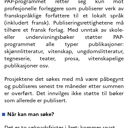
PAP-programmet retter seg kun mot
Høyere utdanning og
profesjonelle forleggere som publiserer verk av
postdoktorstillinger
franskspråklige forfattere til et lokalt språk
Studere i Frankrike
(inkludert fransk). Publiseringsrettighetene må
Campus France Norge på reise i
tilhøre et fransk forlag. Med unntak av skole-
Frankrike
Studere i Norge
eller undervisningsbøker støtter PAP-
Doktorgrader og
programmet alle typer publikasjoner:
postdoktorstillinger i
skjønnlitteratur, vitenskap, ungdomslitteratur,
Frankrike
Studiestipender
tegneserie, teater, prosa, vitenskapelige
French+Sciences
publikasjoner osv.
French+Gastronomy and
French+Hospitality
Testimonials
Prosjektene det søkes med må være påbegynt
Studenthistorier
og publiseres senest tre måneder etter summen
For institusjoner
er overført. Det innvilges ikke støtte til bøker
France Alumni
som allerede er publisert.
VITENSKAP OG
Når kan man søke?
FORSKNING
Cooperation
Det er to søknadsfrister i året: kommer snart