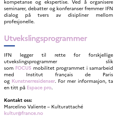
kompetanse og ekspertise. Ved å organisere
Høyere utdanning og
seminarer, debatter og konferanser fremmer IFN
postdoktorstillinger
dialog på tvers av disipliner mellom
Studere i Frankrike
profesjonelle.
Campus France Norge på reise i
Frankrike
Studere i Norge
Utvekslingsprogrammer
Doktorgrader og
postdoktorstillinger i
Frankrike
Studiestipender
IFN legger til rette for forskjellige
French+Sciences
utvekslingsprogrammer slik
French+Gastronomy and
French+Hospitality
som
FOCUS
mobilitet programmet i samarbeid
Testimonials
med Institut français de Paris
Studenthistorier
og
Kunstnerresidenser
. For mer informasjon, ta
For institusjoner
en titt på
Espace pro
.
France Alumni
Kontakt oss:
VITENSKAP OG
FORSKNING
Marcelino Valiente – Kulturattaché
kultur@france.no
Cooperation