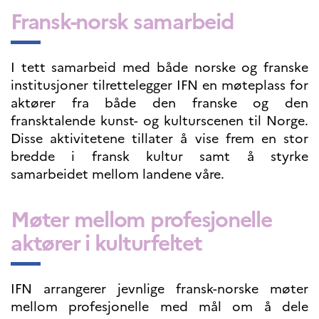
UTDANNING OG
Fransk-norsk samarbeid
FRANSK SPRÅK
Lære fransk i
Frankrike
I tett samarbeid med både norske og franske
Fremming av fransk
institusjoner tilrettelegger IFN en møteplass for
språk
aktører fra både den franske og den
Frankofoni
fransktalende kunst- og kulturscenen til Norge.
Skolebesøk
Disse aktivitetene tillater å vise frem en stor
Språksertifisering
(DELF/DALF/TCF)
bredde i fransk kultur samt å styrke
Skole- og
samarbeidet mellom landene våre.
utdanningssamarbeid
Videregående i Frankrike
Møter mellom profesjonelle
Språkassistenter
Samarbeidspartnere
aktører i kulturfeltet
Kurs for fransklærere
Kurs og seminarer
Pedagogiske ressurser
IFN arrangerer jevnlige fransk-norske møter
mellom profesjonelle med mål om å dele
UNIVERSITETER