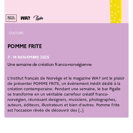
Septentrionales
ÉDUCATION ET
LANGUE
FRANÇAISE
Catégories
CULTURE
Apprendre le
français en
POMME FRITE
France
Promotion de la
7 - 14 NOVEMBRE 2025
langue
Une semaine de création franco-norvégienne
française
Francophonie
L’Institut français de Norvège et le magazine WA? ont le plaisir
Visite de classes
de présenter POMME FRITE, un événement inédit dédié à la
création contemporaine. Pendant une semaine, le bar Pigalle
Certifications
se transforme en un véritable carrefour créatif franco-
Coopération
norvégien, réunissant designers, musiciens, photographes,
éducative
auteurs, éditeurs, illustrateurs et bien d’autres. Pomme Frite
est l’occasion rêvée de découvrir des […]
Lycées en France
Assistants de langue
française et
norvégienne