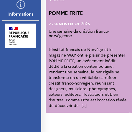
résidence
Septentrionales
POMME FRITE
Informations
ÉDUCATION ET
7 - 14 NOVEMBRE 2025
LANGUE FRANÇAISE
Une semaine de création franco-
Apprendre le français
norvégienne
en France
Promotion de la langue
L’Institut français de Norvège et le
française
magazine WA? ont le plaisir de présenter
POMME FRITE, un événement inédit
Francophonie
dédié à la création contemporaine.
Visite de classes
Pendant une semaine, le bar Pigalle se
Certifications
transforme en un véritable carrefour
Coopération
créatif franco-norvégien, réunissant
éducative
designers, musiciens, photographes,
auteurs, éditeurs, illustrateurs et bien
Lycées en France
d’autres. Pomme Frite est l’occasion rêvée
Assistants de langue
de découvrir des […]
française et norvégienne
Partenaires
Formation des
enseignants