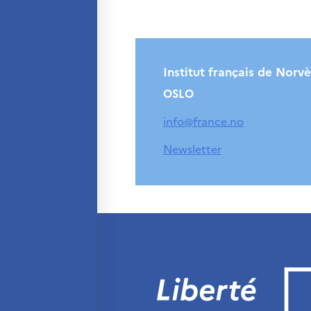
Séminaires et
formations
Ressources
pédagogiques
Institut français de Norv
UNIVERSITÉS
OSLO
Étudiants, doctorants
et post-doctorants
info@france.no
Étudier en France
Campus France Norvège en
Newsletter
voyage en France
Étudier en Norvège
Doctorats et post-doctorats
en France
Bourse d’études
French+Sciences
French+Gastronomy et French+
Hospitality
Témoignages
Institutionnels
France Alumni