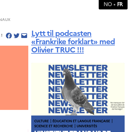
NO
FR
ONAUX
Lytt til podcasten
 !
«Frankrike forklart» med
Olivier TRUC !!!
|
|
CULTURE
ÉDUCATION ET LANGUE FRANÇAISE
|
SCIENCE ET RECHERCHE
UNIVERSITÉS