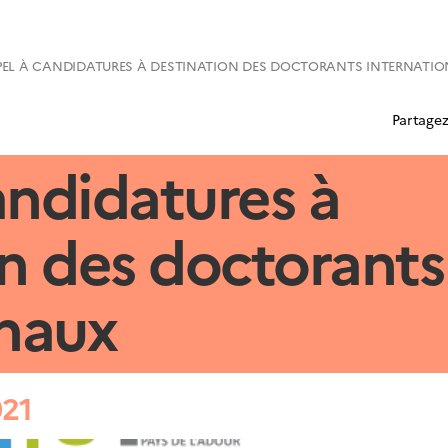
PEL À CANDIDATURES À DESTINATION DES DOCTORANTS INTERNATI
Partagez
andidatures à
n des doctorants
onaux
021