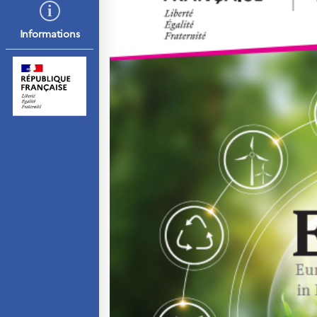
résidence
Septentrionales
Informations
ÉDUCATION ET
LANGUE FRANÇAISE
Apprendre le français
en France
Promotion de la langue
française
Francophonie
Visite de classes
Certifications
Coopération
éducative
Lycées en France
Assistants de langue
française et norvégienne
Partenaires
Formation des
enseignants