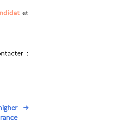
andidat
et
ntacter :
higher
→
France