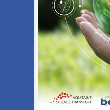
Séminaires et
formations
Ressources
pédagogiques
UNIVERSITÉS
Étudiants, doctorants
et post-doctorants
Étudier en France
Campus France Norvège en
voyage en France
Étudier en Norvège
Doctorats et post-doctorats
en France
Bourse d’études
French+Sciences
French+Gastronomy et French+
Hospitality
Témoignages
Institutionnels
France Alumni