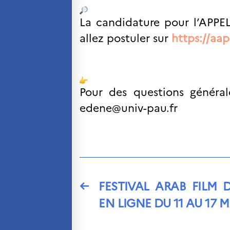
La candidature pour l’APP
allez postuler sur
https://aap
Pour des questions générale
edene@univ-pau.fr
←
FESTIVAL ARAB FILM 
EN LIGNE DU 11 AU 17 