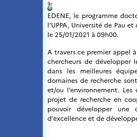
SCIENCE ET
RECHERCHE
EDENE, le programme doctor
Programmes de
l’UPPA, Université de Pau et 
coopération
le 25/01/2021 à 09h00.
Åsgard
PHC Aurora
Åsgard Horizon
A travers ce premier appel à
Bourses
chercheurs de développer l
Arctic Frontiers
dans les meilleures équip
Prix FINA
France Excellence Research
domaines de recherche sont 
Programme Norway
et/ou l’environnement. Les 
Événements
projet de recherche en coop
Science Night
Science et innovation
pouvoir développer une c
(CCFN)
d’excellence et de développ
Rechercher :