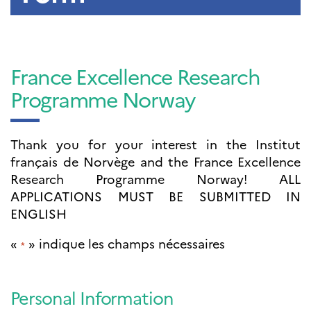
Septentrionales
ÉDUCATION ET
LANGUE
FRANÇAISE
France Excellence Research
Apprendre le
Programme Norway
français en
France
Promotion de la
Thank you for your interest in the Institut
langue
français de Norvège and the France Excellence
française
Research Programme Norway! ALL
Francophonie
APPLICATIONS MUST BE SUBMITTED IN
Visite de classes
Certifications
ENGLISH
Coopération
«
» indique les champs nécessaires
éducative
*
Lycées en France
Assistants de langue
française et
Personal Information
norvégienne