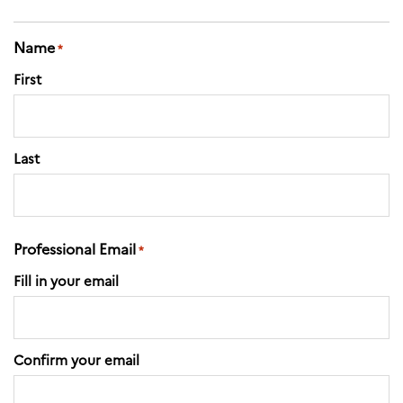
Partenaires
Formation des
Name
enseignants
*
Séminaires et
First
formations
Ressources
pédagogiques
UNIVERSITÉS
Last
Étudiants,
doctorants et
post-
doctorants
Professional Email
*
Étudier en France
Fill in your email
Campus France
Norvège en voyage en
France
Étudier en
Norvège
Doctorats et post-
Confirm your email
doctorats en
France