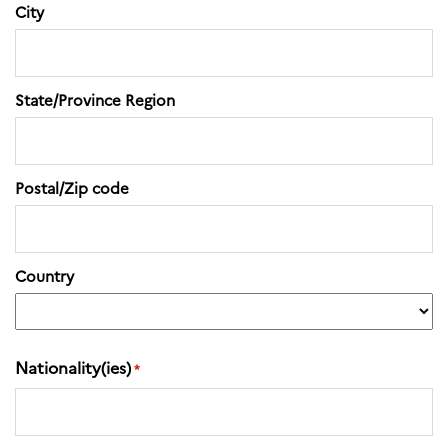
Norway
City
Événements
Science Night
Science et
State/Province Region
innovation
(CCFN)
Rechercher :
Postal/Zip code
Country
Nationality(ies)
*