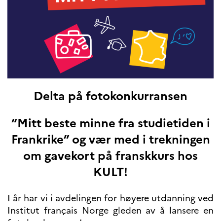
Høyere utdanning og
postdoktorstillinger
Studere i Frankrike
Campus France Norge på reise i
Frankrike
Studere i Norge
Doktorgrader og
postdoktorstillinger i
Frankrike
Delta på fotokonkurransen
Studiestipender
French+Sciences
French+Gastronomy and
“Mitt beste minne fra studietiden i
French+Hospitality
Testimonials
Frankrike” og vær med i trekningen
Studenthistorier
om gavekort på franskkurs hos
For institusjoner
KULT!
France Alumni
VITENSKAP OG
I år har vi i avdelingen for høyere utdanning ved
FORSKNING
Institut français Norge gleden av å lansere en
Cooperation