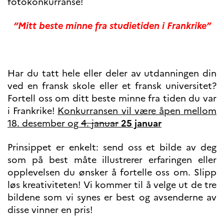
fotokonkurranse!
programs
Åsgard
“Mitt beste minne fra studietiden i Frankrike”
PHC Aurora
Åsgard Horizon
Stipender
Arctic Frontiers
Har du tatt hele eller deler av utdanningen din
FINA Award
ved en fransk skole eller et fransk universitet?
France Excellence Research
Programme Norway
Fortell oss om ditt beste minne fra tiden du var
Arrangementer
i Frankrike!
Konkurransen vil være åpen mellom
Science Night
18. desember og
4. januar
25 januar
Science and Innovation
(CCFN)
Prinsippet er enkelt: send oss et bilde av deg
som på best måte illustrerer erfaringen eller
SEPTENTRIONALES
opplevelsen du ønsker å fortelle oss om. Slipp
Søk
løs kreativiteten! Vi kommer til å velge ut de tre
etter:
bildene som vi synes er best og avsenderne av
disse vinner en pris!