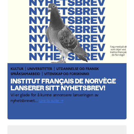
|
|
KULTUR
UNIVERSITETER
UTDANNELSE OG FRANSK
|
SPRÅKSAMARBEID
VITENSKAP OG FORSKNING
INSTITUT FRANÇAIS DE NORVÈGE
LANSERER SITT NYHETSBREV!
Vi er glade for å kunne annonsere lanseringen av
nyhetsbrevet...
Lire la suite →