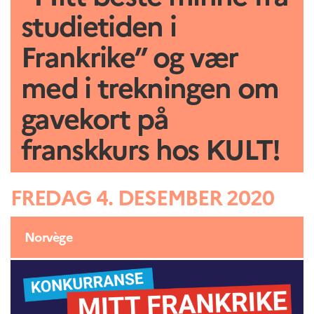
UTDANNING OG
studietiden i
FRANSK SPRÅK
Lære fransk i
Frankrike” og vær
Frankrike
Fremming av fransk
med i trekningen om
språk
Frankofoni
gavekort på
Skolebesøk
Språksertifisering
franskkurs hos KULT!
(DELF/DALF/TCF)
Skole- og
utdanningssamarbeid
FREDAG 4. DESEMBER 2020
Videregående i Frankrike
Språkassistenter
Samarbeidspartnere
Norvège
Kurs for fransklærere
Kurs og seminarer
Pedagogiske ressurser
UNIVERSITETER