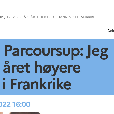
 JEG SØKER PÅ 1. ÅRET HØYERE UTDANNING I FRANKRIKE
Del
Parcoursup: Jeg
. året høyere
i Frankrike
22 16:00