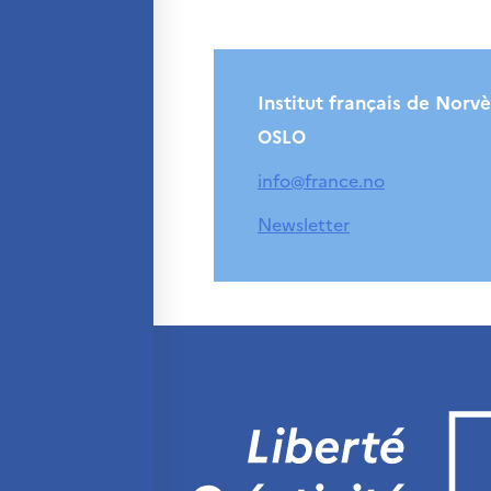
Søk
etter:
Institut français de Norv
OSLO
info@france.no
Newsletter