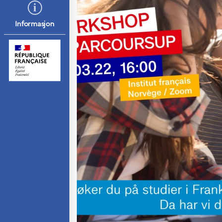
Septentrionales
Informasjon
UTDANNING OG
FRANSK SPRÅK
Lære fransk i
Frankrike
Fremming av fransk
språk
Frankofoni
Skolebesøk
Språksertifisering
(DELF/DALF/TCF)
Skole- og
utdanningssamarbeid
Videregående i
Frankrike
Språkassistenter
Samarbeidspartnere
Kurs for
fransklærere