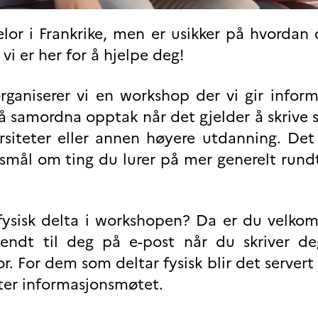
elor i Frankrike, men er usikker på hvordan
vi er her for å hjelpe deg!
rganiserer vi en workshop der vi gir infor
på samordna opptak når det gjelder å skrive 
siteter eller annen høyere utdanning. Det 
ørsmål om ting du lurer på mer generelt rundt
 fysisk delta i workshopen? Da er du velko
 sendt til deg på e-post når du skriver de
 For dem som deltar fysisk blir det servert
ter informasjonsmøtet.