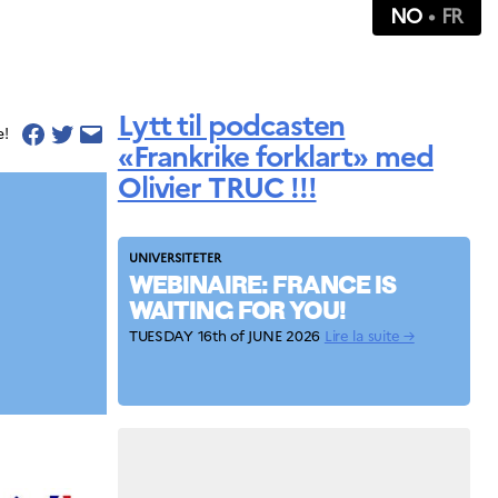
NO
FR
Lytt til podcasten
e!
«Frankrike forklart» med
Olivier TRUC !!!
UNIVERSITETER
WEBINAIRE: FRANCE IS
WAITING FOR YOU!
TUESDAY 16th of JUNE 2026
Lire la suite →