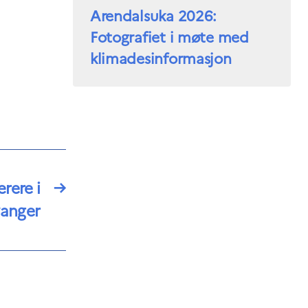
Arendalsuka 2026:
Fotografiet i møte med
klimadesinformasjon
rere i
→
vanger