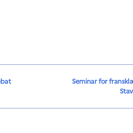
ébat
Seminar for fransklæ
Sta