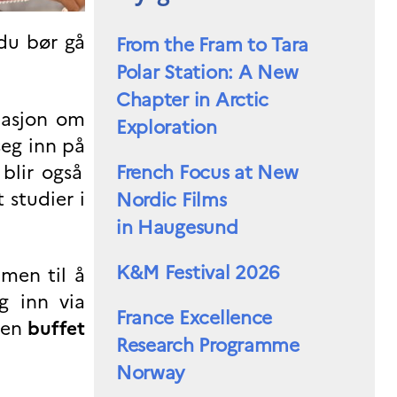
 du bør gå
From the Fram to Tara
Polar Station: A New
Chapter in Arctic
masjon om
Exploration
seg inn på
blir også
French Focus at New
 studier i
Nordic Films
in Haugesund
K&M Festival 2026
mmen til å
g inn via
France Excellence
 en
buffet
Research Programme
Norway