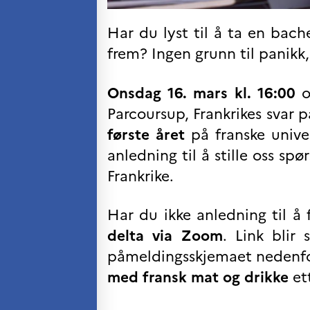
Kurs og seminarer
Pedagogiske ressurser
Har du lyst til å ta en bach
frem? Ingen grunn til panikk, 
UNIVERSITETER
Høyere utdanning og
postdoktorstillinger
Onsdag 16. mars kl. 16:00
o
Studere i Frankrike
Parcoursup, Frankrikes svar 
Campus France Norge på reise i
Frankrike
første året
på franske univer
Studere i Norge
anledning til å stille oss sp
Doktorgrader og
postdoktorstillinger i
Frankrike.
Frankrike
Studiestipender
Har du ikke anledning til å
French+Sciences
French+Gastronomy and
delta via Zoom
. Link blir
French+Hospitality
Testimonials
påmeldingsskjemaet nedenfor.
Studenthistorier
med fransk mat og drikke
et
For institusjoner
France Alumni