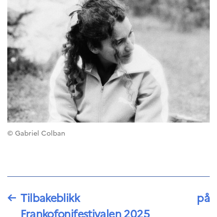
programs
Åsgard
PHC Aurora
Åsgard Horizon
Stipender
Arctic Frontiers
FINA Award
France Excellence Research
Programme Norway
Arrangementer
Science Night
Science and Innovation
©️ Gabriel Colban
(CCFN)
SEPTENTRIONALES
Søk
etter:
←
Tilbakeblikk på
Frankofonifestivalen 2025