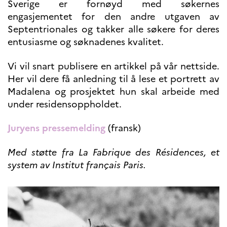
Sverige er fornøyd med søkernes
Høyere utdanning og
engasjementet for den andre utgaven av
postdoktorstillinger
Septentrionales og takker alle søkere for deres
Studere i Frankrike
entusiasme og søknadenes kvalitet.
Campus France Norge på reise i
Frankrike
Studere i Norge
Vi vil snart publisere en artikkel på vår nettside.
Doktorgrader og
Her vil dere få anledning til å lese et portrett av
postdoktorstillinger i
Madalena og prosjektet hun skal arbeide med
Frankrike
Studiestipender
under residensoppholdet.
French+Sciences
French+Gastronomy and
Juryens pressemelding
(fransk)
French+Hospitality
Testimonials
Studenthistorier
Med støtte fra La Fabrique des Résidences, et
For institusjoner
system av Institut français Paris.
France Alumni
VITENSKAP OG
FORSKNING
Cooperation