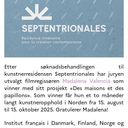
UTDANNING OG
FRANSK SPRÅK
Lære fransk i
Frankrike
Fremming av fransk
språk
Frankofoni
Skolebesøk
Språksertifisering
(DELF/DALF/TCF)
Etter søknadsbehandlingen til
Skole- og
kunstnerresidensen Septentrionales har juryen
utdanningssamarbeid
utvalgt film­regissøren
Madalena Valencia
som
Videregående i Frankrike
vinner med sitt prosjekt «Des maisons et des
Språkassistenter
Samarbeidspartnere
papillons». Som vinner får hun et to måneder
Kurs for fransklærere
langt kunstneropphold i Norden fra 15. august
Kurs og seminarer
til 15. oktober 2025. Gratulerer Madalena!
Pedagogiske ressurser
Institut français i Danmark, Finland, Norge og
UNIVERSITETER