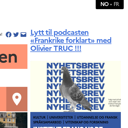
NO
FR
Lytt til podcasten
e!
«Frankrike forklart» med
Olivier TRUC !!!
gen
room
|
|
KULTUR
UNIVERSITETER
UTDANNELSE OG FRANSK
|
SPRÅKSAMARBEID
VITENSKAP OG FORSKNING