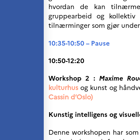
Søk
hvordan de kan tilnærme
etter:
gruppearbeid og kollektiv 
tilnærminger som gjør under
10:35-10:50 – Pause
10:50-12:20
Workshop 2 :
Maxime Rou
kulturhus
og kunst og håndv
Cassin d’Oslo)
Kunstig intelligens og visuel
Denne workshopen har som mål