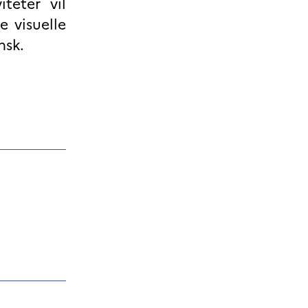
teter vil
e visuelle
nsk.