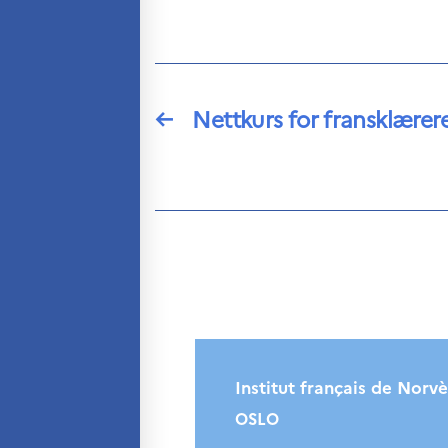
←
Nettkurs for fransklærer
Institut français de Norv
OSLO