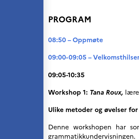
VITENSKAP OG
FORSKNING
PROGRAM
Cooperation
programs
Åsgard
08:50 – Oppmøte
PHC Aurora
Åsgard Horizon
09:00-09:05 – Velkomsthilse
Stipender
Arctic Frontiers
FINA Award
09:05-10:35
France Excellence Research
Programme Norway
Workshop 1:
Tana Roux,
lære
Arrangementer
Science Night
Science and Innovation
Ulike metoder og øvelser fo
(CCFN)
SEPTENTRIONALES
Denne workshopen har som
grammatikkundervisningen. 