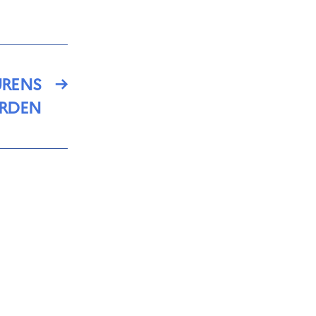
URENS
→
RDEN