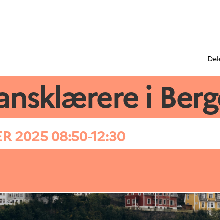
Del
ransklærere i Ber
 2025 08:50-12:30