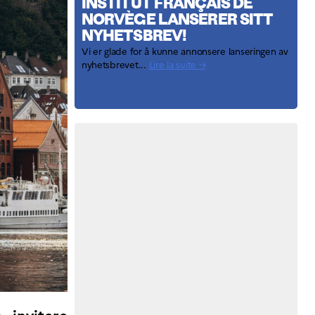
INSTITUT FRANÇAIS DE
NORVÈGE LANSERER SITT
NYHETSBREV!
Vi er glade for å kunne annonsere lanseringen av
nyhetsbrevet...
Lire la suite →