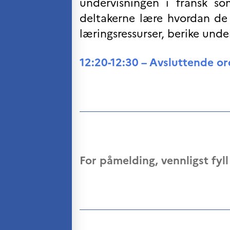
undervisningen i fransk so
deltakerne lære hvordan de k
læringsressurser, berike und
12:20-12:30 – Avsluttende or
For påmelding, vennligst fyl