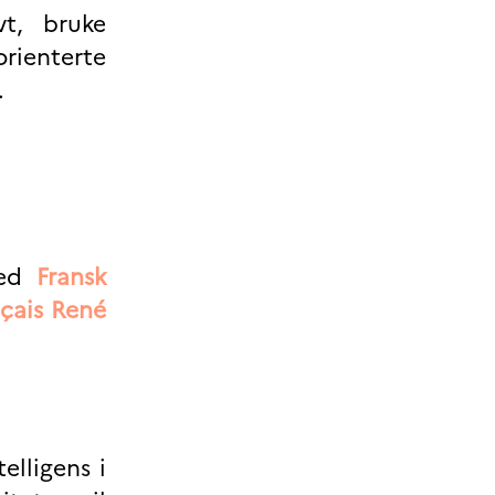
t, bruke
rienterte
.
ved
Fransk
nçais René
elligens i