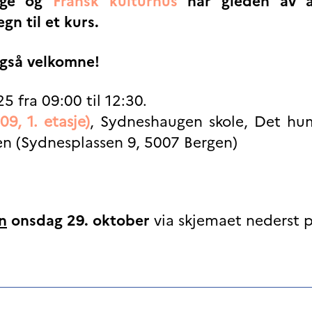
vège og
Fransk kulturhus
har gleden av å
gn til et kurs.
også velkomne!
 fra 09:00 til 12:30.
9, 1. etasje)
, Sydneshaugen skole, Det hum
gen (Sydnesplassen 9, 5007 Bergen)
n
onsdag 29. oktober
via skjemaet nederst p