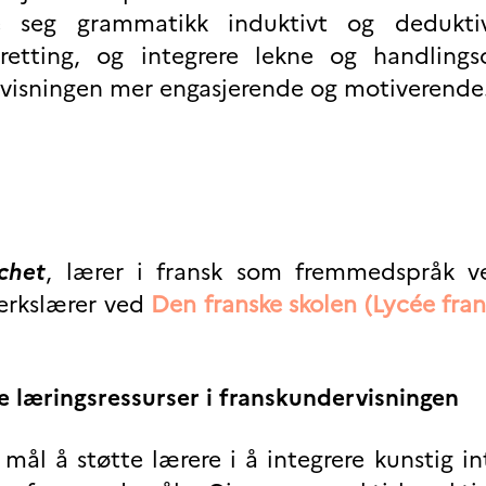
 seg grammatikk induktivt og deduktiv
retting, og integrere lekne og handlingso
visningen mer engasjerende og motiverende
chet
, lærer i fransk som fremmedspråk 
erkslærer ved
Den franske skolen (Lycée fra
le læringsressurser i franskundervisningen
 å støtte lærere i å integrere kunstig int