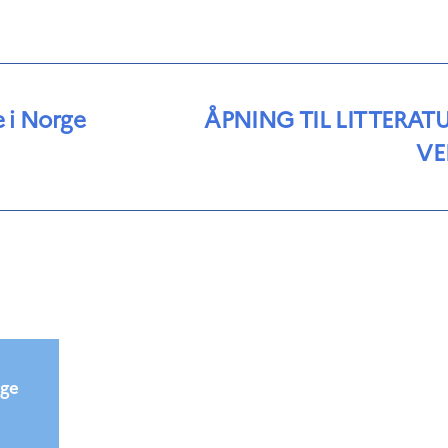
e i Norge
ÅPNING TIL LITTERAT
VE
ège