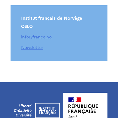
Høyere utdanning og
postdoktorstillinger
Institut français de Norvège
Studere i Frankrike
Campus France Norge på reise i
OSLO
Frankrike
Studere i Norge
info@france.no
Doktorgrader og
postdoktorstillinger i
Frankrike
Newsletter
Studiestipender
French+Sciences
French+Gastronomy and
French+Hospitality
Testimonials
Studenthistorier
For institusjoner
France Alumni
VITENSKAP OG
FORSKNING
Cooperation