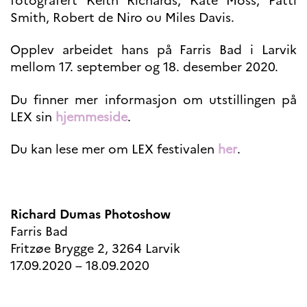
fotografert Keith Richards, Kate Moss, Patti
programs
Smith, Robert de Niro ou Miles Davis.
Åsgard
PHC Aurora
Opplev arbeidet hans på Farris Bad i Larvik
Åsgard Horizon
mellom 17. september og 18. desember 2020.
Stipender
Arctic Frontiers
Du finner mer informasjon om utstillingen på
FINA Award
LEX sin
hjemmeside
.
France Excellence Research
Programme Norway
Arrangementer
Du kan lese mer om LEX festivalen
her
.
Science Night
Science and Innovation
(CCFN)
Richard Dumas Photoshow
SEPTENTRIONALES
Farris Bad
Fritzøe Brygge 2, 3264 Larvik
Søk
17.09.2020 – 18.09.2020
etter: