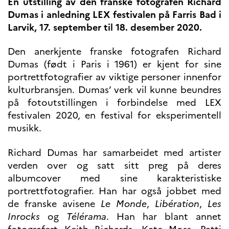
En utstilling av den franske fotografen Richard
Høyere utdanning og
Dumas i anledning LEX festivalen på Farris Bad i
postdoktorstillinger
Larvik, 17. september til 18. desember 2020.
Studere i Frankrike
Campus France Norge på reise i
Den anerkjente franske fotografen Richard
Frankrike
Studere i Norge
Dumas (født i Paris i 1961) er kjent for sine
Doktorgrader og
portrettfotografier av viktige personer innenfor
postdoktorstillinger i
kulturbransjen. Dumas’ verk vil kunne beundres
Frankrike
på fotoutstillingen i forbindelse med LEX
Studiestipender
French+Sciences
festivalen 2020, en festival for eksperimentell
French+Gastronomy and
musikk.
French+Hospitality
Testimonials
Studenthistorier
Richard Dumas har samarbeidet med artister
For institusjoner
verden over og satt sitt preg på deres
France Alumni
albumcover med sine karakteristiske
portrettfotografier. Han har også jobbet med
VITENSKAP OG
de franske avisene
Le Monde
,
Libération
,
Les
FORSKNING
Inrocks
og
Télérama
. Han har blant annet
Cooperation