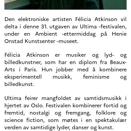
Høyere utdanning og
postdoktorstillinger
Den elektroniske artisten Félicia Atkinson vil
Studere i Frankrike
delta i denne 31. utgaven av Ultima -festivalen,
Campus France Norge på reise i
Frankrike
under en Ambient -ettermiddag på Henie
Studere i Norge
Onstad Kunstsenter -museet.
Doktorgrader og
postdoktorstillinger i
Frankrike
Félicia Atkinson er musiker og lyd- og
Studiestipender
billedkunstner, som har en diplom fra Beaux-
French+Sciences
Arts i Paris. Hun jobber med å kombinere
French+Gastronomy and
French+Hospitality
eksperimentell musikk, feminisme og
Testimonials
billedkunst.
Studenthistorier
For institusjoner
Ultima feirer mangfoldet av samtidsmusikk i
France Alumni
hjertet av Oslo. Festivalen kombinerer fortid og
fremtid, nostalgi og fremgang, folklore og
VITENSKAP OG
FORSKNING
science fiction, som møtes i en spektakulær
Cooperation
verden av samtidige lyder, danser og kunst.