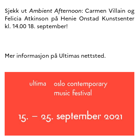
programs
Åsgard
Sjekk ut
Ambient Afternoon
: Carmen Villain og
PHC Aurora
Felicia Atkinson på Henie Onstad Kunstsenter
Åsgard Horizon
kl. 14.00 18. september!
Stipender
Arctic Frontiers
FINA Award
France Excellence Research
Mer informasjon på Ultimas nettsted.
Programme Norway
Arrangementer
Science Night
Science and Innovation
(CCFN)
SEPTENTRIONALES
Søk
etter: