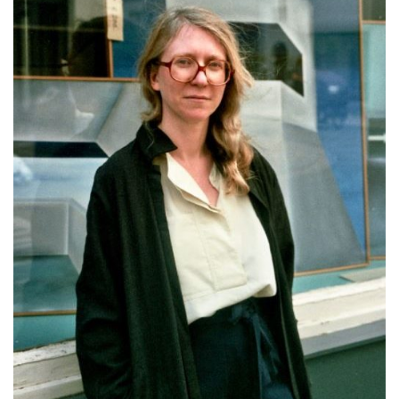
UTDANNING OG
FRANSK SPRÅK
Lære fransk i
Frankrike
Fremming av fransk
språk
Frankofoni
Skolebesøk
Språksertifisering
(DELF/DALF/TCF)
Skole- og
utdanningssamarbeid
Videregående i Frankrike
Språkassistenter
Samarbeidspartnere
Kurs for fransklærere
Kurs og seminarer
Pedagogiske ressurser
UNIVERSITETER