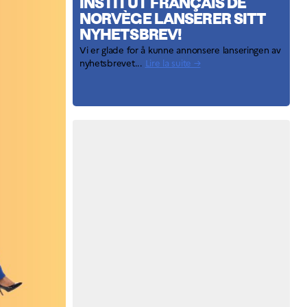
INSTITUT FRANÇAIS DE
NORVÈGE LANSERER SITT
NYHETSBREV!
Vi er glade for å kunne annonsere lanseringen av
nyhetsbrevet...
Lire la suite →