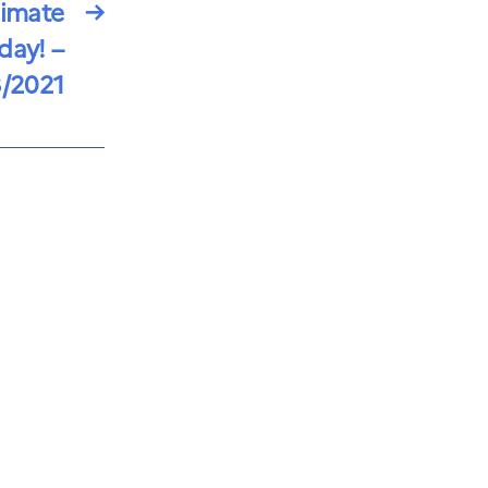
limate
→
day! –
3/2021