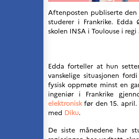
Kurs og seminarer
Aftenposten publiserte den
Pedagogiske ressurser
studerer i Frankrike. Edda
UNIVERSITETER
skolen INSA i Toulouse i regi
Høyere utdanning og
postdoktorstillinger
Studere i Frankrike
Campus France Norge på reise i
Frankrike
Studere i Norge
Edda forteller at hun setter
Doktorgrader og
vanskelige situasjonen fordi
postdoktorstillinger i
Frankrike
fysisk oppmøte minst en gang
Studiestipender
ingeniør i Frankrike gj
French+Sciences
French+Gastronomy and
elektronisk
før den 15. april
French+Hospitality
Testimonials
med
Diku
.
Studenthistorier
For institusjoner
De siste månedene har stud
France Alumni