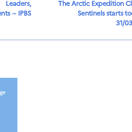
Leaders,
The Arctic Expedition C
nts – IPBS
Sentinels starts to
31/0
ège