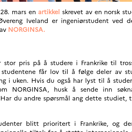
 28. mars en
artikkel
skrevet av en norsk st
 Øvereng Iveland er ingeniørstudent ved d
 av
NORGINSA.
 stor pris på å studere i Frankrike til tro
 studentene får lov til å følge deler av s
 i uken. Hvis du også har lyst til å studere
ennom NORGINSA, husk å sende inn søkn
. Har du andre spørsmål ang dette studiet, 
enter blitt prioritert i Frankrike, og de