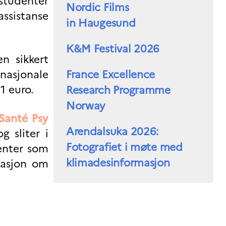
 studenter
Nordic Films
assistanse
in Haugesund
K&M Festival 2026
n sikkert
rnasjonale
France Excellence
1 euro.
Research Programme
Norway
Santé Psy
Arendalsuka 2026:
 sliter i
Fotografiet i møte med
enter som
klimadesinformasjon
masjon om