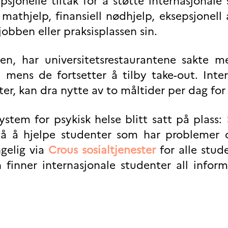
psjonelle tiltak for å støtte internasjonale
 mathjelp, finansiell nødhjelp, eksepsjonell 
jobben eller praksisplassen sin.
en, har universitetsrestaurantene sakte me
 mens de fortsetter å tilby take-out. Inte
r, kan dra nytte av to måltider per dag for 
ystem for psykisk helse blitt satt på plass:
å å hjelpe studenter som har problemer og
ngelig via
Crous sosialtjenester
for alle stud
 finner internasjonale studenter all infor