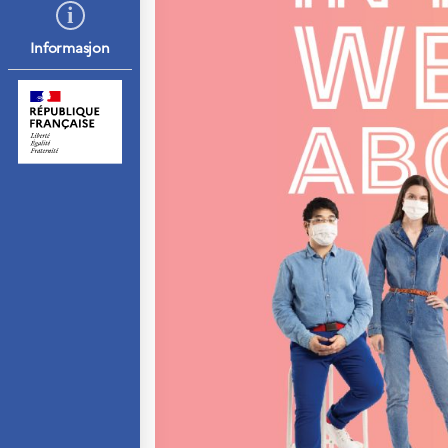
Septentrionales
Informasjon
UTDANNING OG
FRANSK SPRÅK
Lære fransk i
Frankrike
Fremming av fransk
språk
Frankofoni
Skolebesøk
Språksertifisering
(DELF/DALF/TCF)
Skole- og
utdanningssamarbeid
Videregående i
Frankrike
Språkassistenter
Samarbeidspartnere
Kurs for
fransklærere