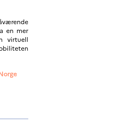
 nåværende
 ha en mer
n virtuell
biliteten
Norge