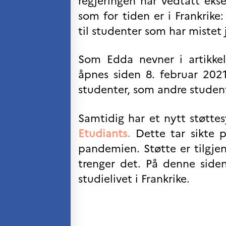
regjeringen har vedtatt ekse
VITENSKAP OG
som for tiden er i Frankrike:
FORSKNING
til studenter som har mistet 
Cooperation
programs
Som Edda nevner i artikkel
Åsgard
PHC Aurora
åpnes siden 8. februar 2021
Åsgard Horizon
studenter, som andre studente
Stipender
Arctic Frontiers
Samtidig har et nytt støttes
FINA Award
France Excellence Research
Etudiants.
Dette tar sikte p
Programme Norway
pandemien. Støtte er tilgje
Arrangementer
trenger det. På denne siden
Science Night
Science and Innovation
studielivet i Frankrike.
(CCFN)
SEPTENTRIONALES