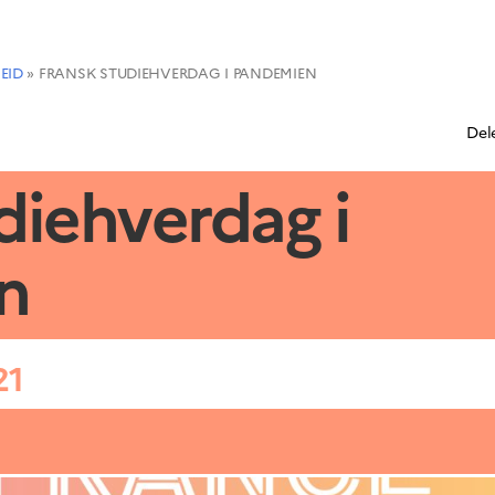
EID
»
FRANSK STUDIEHVERDAG I PANDEMIEN
Del
diehverdag i
n
21