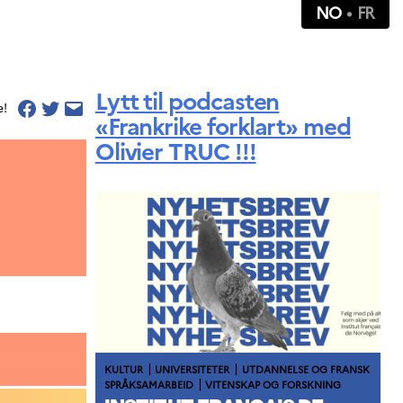
NO
FR
Lytt til podcasten
e!
«Frankrike forklart» med
Olivier TRUC !!!
|
|
KULTUR
UNIVERSITETER
UTDANNELSE OG FRANSK
|
SPRÅKSAMARBEID
VITENSKAP OG FORSKNING