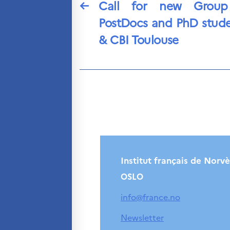
←
Call for new Group 
PostDocs and PhD stude
& CBI Toulouse
Institut français de Norv
OSLO
info@france.no
Newsletter