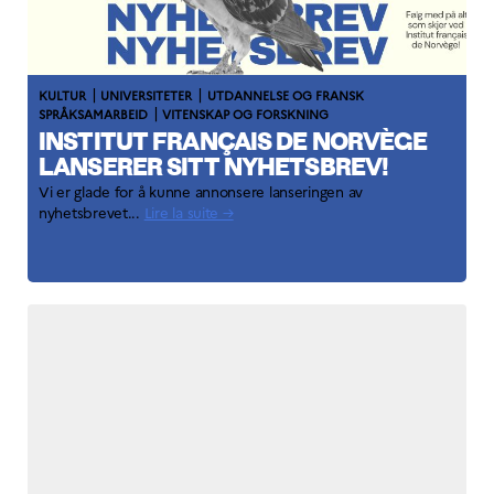
|
|
KULTUR
UNIVERSITETER
UTDANNELSE OG FRANSK
|
SPRÅKSAMARBEID
VITENSKAP OG FORSKNING
INSTITUT FRANÇAIS DE NORVÈGE
LANSERER SITT NYHETSBREV!
Vi er glade for å kunne annonsere lanseringen av
nyhetsbrevet...
Lire la suite →