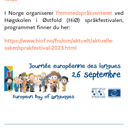
programs
Åsgard
I Norge organiserer
Fremmedspråksenteret
ved
PHC Aurora
Høgskolen i Østfold (HiØ) språkfestivalen,
Åsgard Horizon
programmet finner du her:
Stipender
Arctic Frontiers
https://www.hiof.no/fss/om/aktuelt/aktuelle-
FINA Award
saker/sprakfestival-2023.html
France Excellence Research
Programme Norway
Arrangementer
Science Night
Science and Innovation
(CCFN)
SEPTENTRIONALES
Søk
etter: