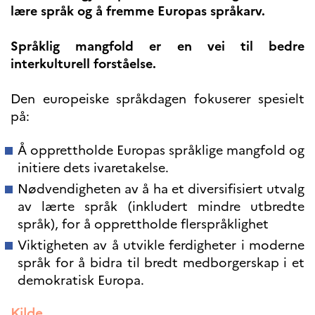
lære språk og å fremme Europas språkarv.
Høyere utdanning og
postdoktorstillinger
Språklig mangfold er en vei til bedre
Studere i Frankrike
interkulturell forståelse.
Campus France Norge på reise i
Frankrike
Studere i Norge
Den europeiske språkdagen fokuserer spesielt
Doktorgrader og
postdoktorstillinger i
på:
Frankrike
Studiestipender
Å opprettholde Europas språklige mangfold og
French+Sciences
initiere dets ivaretakelse.
French+Gastronomy and
French+Hospitality
Nødvendigheten av å ha et diversifisiert utvalg
Testimonials
Studenthistorier
av lærte språk (inkludert mindre utbredte
For institusjoner
språk), for å opprettholde flerspråklighet
France Alumni
Viktigheten av å utvikle ferdigheter i moderne
språk for å bidra til bredt medborgerskap i et
VITENSKAP OG
demokratisk Europa.
FORSKNING
Cooperation
Kilde