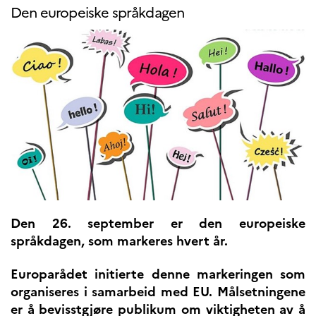
UTDANNING OG
Den europeiske språkdagen
FRANSK SPRÅK
Lære fransk i
Frankrike
Fremming av fransk
språk
Frankofoni
Skolebesøk
Språksertifisering
(DELF/DALF/TCF)
Skole- og
utdanningssamarbeid
Videregående i Frankrike
Språkassistenter
Den 26. september er den europeiske
Samarbeidspartnere
språkdagen, som markeres hvert år.
Kurs for fransklærere
Kurs og seminarer
Europarådet initierte denne markeringen som
Pedagogiske ressurser
organiseres i samarbeid med EU. Målsetningene
er å bevisstgjøre publikum om viktigheten av å
UNIVERSITETER