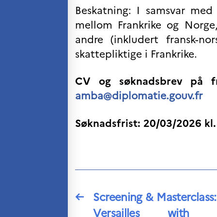
Beskatning: I samsvar med 
mellom Frankrike og Norge, 
andre (inkludert fransk-no
skattepliktige i Frankrike.
CV og søknadsbrev på fr
amba@diplomatie.gouv.fr
Søknadsfrist: 20/03/2026 kl.
←
Screening & Masterclass:
Versailles with 