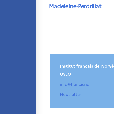
Madeleine-Perdrillat
Institut français de Norv
OSLO
info@france.no
Newsletter