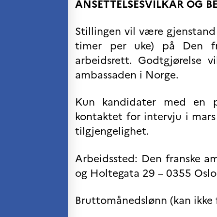
Søk
ANSETTELSESVILKÅR OG B
etter:
Stillingen vil være gjenstand
timer per uke) på Den fr
arbeidsrett. Godtgjørelse 
ambassaden i Norge.
Kun kandidater med en pro
kontaktet for intervju i mars
tilgjengelighet.
Arbeidssted: Den franske a
og Holtegata 29 – 0355 Oslo
Bruttomånedslønn (kan ikke 