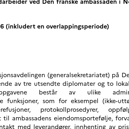
edarbeider ved Den franske ambassaden i No
26 (inkludert en overlappingsperiode)
asjonsavdelingen (generalsekretariatet) på D
nde av tre utsendte diplomater og to lokal
oppgavene består av ulike adminis
ne funksjoner, som for eksempel (ikke-u
erefusjoner, protokollprosedyrer, oppf
t til ambassadens eiendomsportefølje, forv
ontakt med leverandører, innhenting av pri