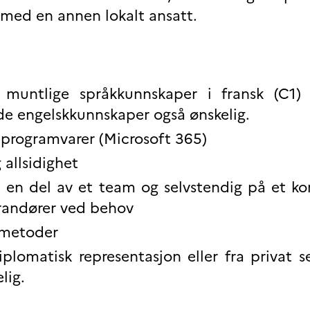
d med en annen lokalt ansatt.
 muntlige språkkunnskaper i fransk (C1)
de engelskkunnskaper også ønskelig.
 programvarer (Microsoft 365)
 allsidighet
 en del av et team og selvstendig på et ko
randører ved behov
smetoder
iplomatisk representasjon eller fra privat s
elig.