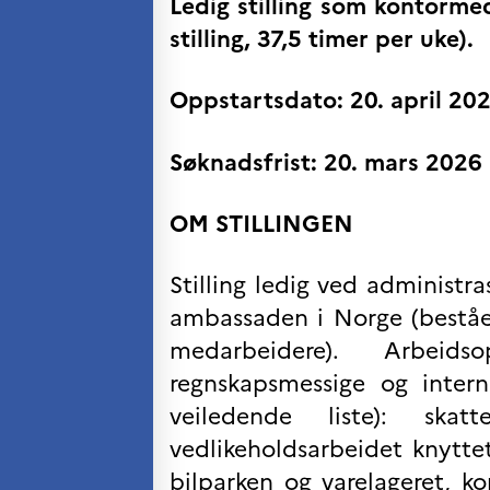
Ledig stilling som kontorm
Kurs og seminarer
stilling, 37,5 timer per uke).
Pedagogiske ressurser
UNIVERSITETER
Oppstartsdato: 20. april 20
Høyere utdanning og
postdoktorstillinger
Søknadsfrist: 20. mars 2026
Studere i Frankrike
Campus France Norge på reise i
Frankrike
OM STILLINGEN
Studere i Norge
Doktorgrader og
postdoktorstillinger i
Stilling ledig ved administr
Frankrike
ambassaden i Norge (beståe
Studiestipender
French+Sciences
medarbeidere). Arbeids
French+Gastronomy and
French+Hospitality
regnskapsmessige og inter
Testimonials
Studenthistorier
veiledende liste): skatt
For institusjoner
vedlikeholdsarbeidet knytte
France Alumni
bilparken og varelageret, k