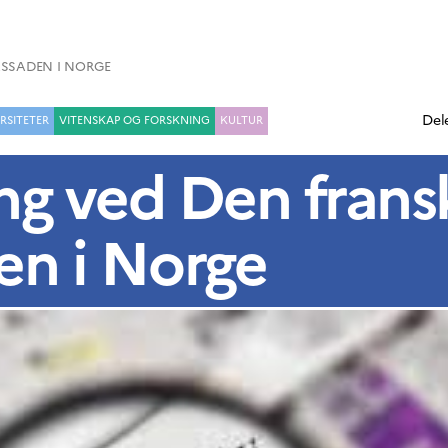
ASSADEN I NORGE
Del
RSITETER
VITENSKAP OG FORSKNING
KULTUR
ling ved Den frans
n i Norge