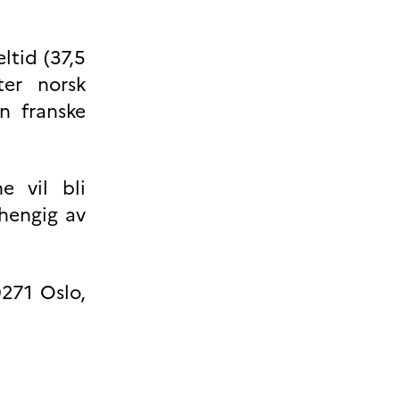
ltid (37,5
ter norsk
n franske
e vil bli
vhengig av
271 Oslo,