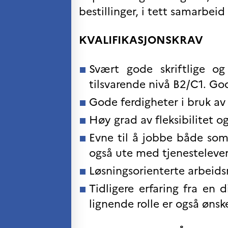
bestillinger, i tett samarbei
VITENSKAP OG
FORSKNING
Cooperation
KVALIFIKASJONSKRAV
programs
Åsgard
Svært gode skriftlige og
PHC Aurora
tilsvarende nivå B2/C1. Go
Åsgard Horizon
Stipender
Gode ferdigheter i bruk av
Arctic Frontiers
Høy grad av fleksibilitet og
FINA Award
France Excellence Research
Evne til å jobbe både som
Programme Norway
også ute med tjenesteleve
Arrangementer
Science Night
Løsningsorienterte arbeid
Science and Innovation
(CCFN)
Tidligere erfaring fra en d
lignende rolle er også ønsk
SEPTENTRIONALES