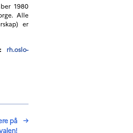
mber 1980
rge. Alle
rskap) er
:
rh.oslo-
ere på
→
valen!