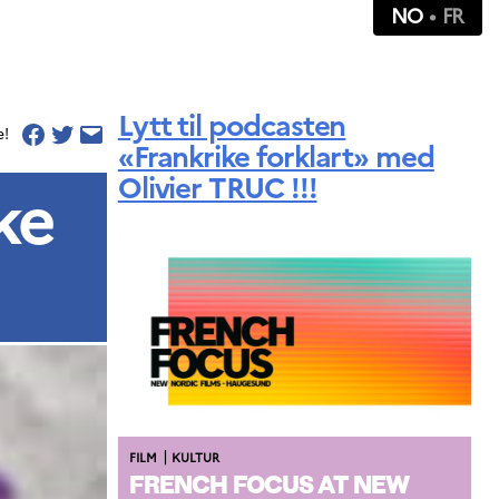
NO
FR
Lytt til podcasten
e!
«Frankrike forklart» med
Olivier TRUC !!!
ke
|
FILM
KULTUR
FRENCH FOCUS AT NEW