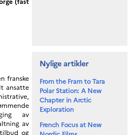
rge (fast
Nylige artikler
en franske
From the Fram to Tara
t ansatte
Polar Station: A New
trative,
Chapter in Arctic
ttømmende
Exploration
ølging av
altning av
French Focus at New
stilbud og
Nordic Films