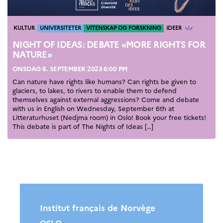
Kategorier
KULTUR
UNIVERSITETER
VITENSKAP OG FORSKNING
IDEER
NIGHT OF IDEAS: DEBATE «MORE RIGHTS FOR
NATURE»
ONSDAG 6. SEPTEMBER 2023 6:00 PM
Can nature have rights like humans? Can rights be given to
glaciers, to lakes, to rivers to enable them to defend
themselves against external aggressions? Come and debate
with us in English on Wednesday, September 6th at
Litteraturhuset (Nedjma room) in Oslo! Book your free tickets!
This debate is part of The Nights of Ideas […]
Institut français de Norvège