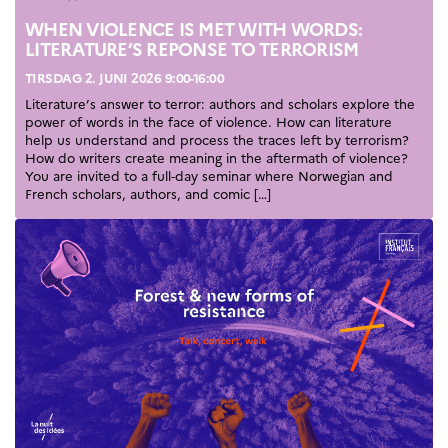
UTDANNING OG
FRANSK SPRÅK
WHEN VIOLENCE IS MET WITH WORDS:
LITERATURE’S REPONSE TO TERRORISM
Lære fransk i
Frankrike
TIRSDAG 2. JUNI 2026 9:00-16:00
Fremming av fransk
Literature’s answer to terror: authors and scholars explore the
språk
power of words in the face of violence. How can literature
help us understand and process the traces left by terrorism?
Frankofoni
How do writers create meaning in the aftermath of violence?
Skolebesøk
You are invited to a full‑day seminar where Norwegian and
Språksertifisering
French scholars, authors, and comic […]
(DELF/DALF/TCF)
Skole- og
utdanningssamarbeid
Videregående i Frankrike
Språkassistenter
Samarbeidspartnere
Kurs for fransklærere
Kurs og seminarer
Pedagogiske ressurser
UNIVERSITETER