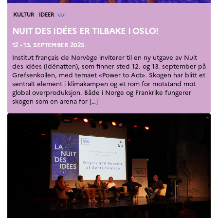
Høyere utdanning og
Kategorier
KULTUR
IDEER
postdoktorstillinger
Studere i Frankrike
NUIT DES IDÉES ER TILBAKE I OSLO!
Campus France Norge på reise i
12 - 13. SEPTEMBER 2025
Frankrike
Studere i Norge
Institut français de Norvège inviterer til en ny utgave av Nuit
Doktorgrader og
des idées (Idénatten), som finner sted 12. og 13. september på
postdoktorstillinger i
Grefsenkollen, med temaet «Power to Act». Skogen har blitt et
Frankrike
sentralt element i klimakampen og et rom for motstand mot
Studiestipender
global overproduksjon. Både i Norge og Frankrike fungerer
skogen som en arena for […]
French+Sciences
French+Gastronomy and
French+Hospitality
Testimonials
Studenthistorier
For institusjoner
France Alumni
VITENSKAP OG
FORSKNING
Cooperation
programs