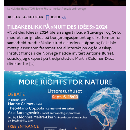
Åsgard
La Nuit des idées à TOU Scene. Photo : Institut français de Norvège
PHC Aurora
Kategorier
KULTUR
ARKITEKTUR
Åsgard Horizon
IDEER
Stipender
TILBAKEBLIKK PÅ «NUIT DES IDÉES» 2024
Arctic Frontiers
«Nuit des Idées» 2024 ble arrangert i både Stavanger og Oslo,
med et særlig fokus på borgerengasjement og ulike former for
FINA Award
samarbeid rundt såkalte «tredje steder» – åpne og fleksible
France Excellence Research
møteplasser som fremmer sosial interaksjon og fellesskap.
Programme Norway
Institut français de Norvège hadde invitert Antoine Burret,
Arrangementer
sosiolog og ekspert på tredje steder, Martin Colomer-Diez,
direktør for […]
Science Night
Science and Innovation
(CCFN)
SEPTENTRIONALES
Søk
etter: