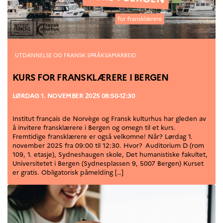
UTDANNING OG
FRANSK SPRÅK
Lære fransk i
Frankrike
Fremming av fransk
Kategorier
UTDANNELSE OG FRANSK SPRÅKSAMARBEID
språk
Frankofoni
KURS FOR FRANSKLÆRERE I BERGEN
Skolebesøk
LØRDAG 1. NOVEMBER 2025 08:50-12:30
Språksertifisering
(DELF/DALF/TCF)
Skole- og
Institut français de Norvège og Fransk kulturhus har gleden av
utdanningssamarbeid
å invitere fransklærere i Bergen og omegn til et kurs.
Fremtidige fransklærere er også velkomne! Når? Lørdag 1.
Videregående i Frankrike
november 2025 fra 09:00 til 12:30. Hvor? Auditorium D (rom
Språkassistenter
109, 1. etasje), Sydneshaugen skole, Det humanistiske fakultet,
Samarbeidspartnere
Universitetet i Bergen (Sydnesplassen 9, 5007 Bergen) Kurset
er gratis. Obligatorisk påmelding […]
Kurs for fransklærere
Kurs og seminarer
Pedagogiske ressurser
UNIVERSITETER