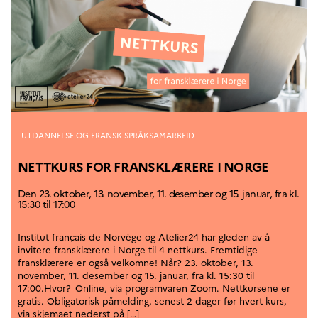
Høyere utdanning og
postdoktorstillinger
Studere i Frankrike
Campus France Norge på reise i
Frankrike
Studere i Norge
Doktorgrader og
postdoktorstillinger i
Frankrike
Kategorier
UTDANNELSE OG FRANSK SPRÅKSAMARBEID
Studiestipender
French+Sciences
NETTKURS FOR FRANSKLÆRERE I NORGE
French+Gastronomy and
French+Hospitality
Testimonials
Den 23. oktober, 13. november, 11. desember og 15. januar, fra kl.
15:30 til 17:00
Studenthistorier
For institusjoner
Institut français de Norvège og Atelier24 har gleden av å
France Alumni
invitere fransklærere i Norge til 4 nettkurs. Fremtidige
fransklærere er også velkomne! Når? 23. oktober, 13.
VITENSKAP OG
november, 11. desember og 15. januar, fra kl. 15:30 til
FORSKNING
17:00.Hvor? Online, via programvaren Zoom. Nettkursene er
gratis. Obligatorisk påmelding, senest 2 dager før hvert kurs,
Cooperation
via skjemaet nederst på […]