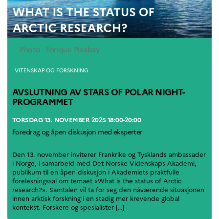
UTDANNING OG
FRANSK SPRÅK
Lære fransk i
Frankrike
Photo : Enrique Pixabay
Fremming av fransk
språk
Kategorier
VITENSKAP OG FORSKNING
Frankofoni
Skolebesøk
AVSLUTNING AV STARS OF POLAR NIGHT-
Språksertifisering
PROGRAMMET
(DELF/DALF/TCF)
Skole- og
TORSDAG 13. NOVEMBER 2025 18:00-20:00
utdanningssamarbeid
Foredrag og åpen diskusjon med eksperter
Videregående i Frankrike
Språkassistenter
Den 13. november inviterer Frankrike og Tysklands ambassader
Samarbeidspartnere
i Norge, i samarbeid med Det Norske Videnskaps-Akademi,
Kurs for fransklærere
publikum til en åpen diskusjon i Akademiets praktfulle
forelesningssal om temaet «What is the status of Arctic
Kurs og seminarer
research?». Samtalen vil ta for seg den nåværende situasjonen
Pedagogiske ressurser
innen arktisk forskning i en stadig mer krevende global
kontekst. Forskere og spesialister […]
UNIVERSITETER