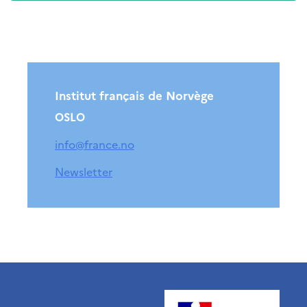
Høyere utdanning og
postdoktorstillinger
Studere i Frankrike
Campus France Norge på reise i
Frankrike
Studere i Norge
Institut français de Norvège
Doktorgrader og
postdoktorstillinger i
OSLO
Frankrike
Studiestipender
info@france.no
French+Sciences
French+Gastronomy and
Newsletter
French+Hospitality
Testimonials
Studenthistorier
For institusjoner
France Alumni
VITENSKAP OG
FORSKNING
Cooperation