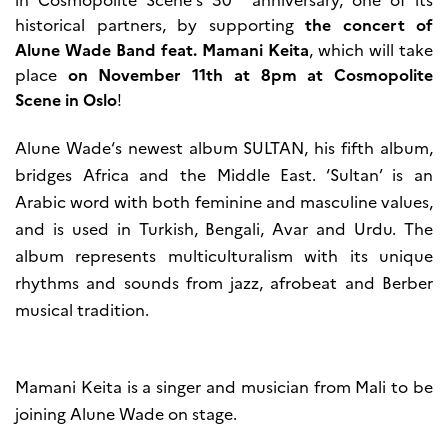
Høyere utdanning og
historical partners, by supporting
the concert of
postdoktorstillinger
Alune Wade Band feat. Mamani Keita
, which will take
Studere i Frankrike
place
on November 11th at 8pm at Cosmopolite
Campus France Norge på reise i
Scene in Oslo
!
Frankrike
Studere i Norge
Doktorgrader og
Alune Wade
‘s newest album SULTAN, his fifth album,
postdoktorstillinger i
bridges Africa and the Middle East. ‘Sultan’ is an
Frankrike
Arabic word with both feminine and masculine values,
Studiestipender
French+Sciences
and is used in Turkish, Bengali, Avar and Urdu. The
French+Gastronomy and
French+Hospitality
album represents multiculturalism with its unique
Testimonials
rhythms and sounds from jazz, afrobeat and Berber
Studenthistorier
musical tradition.
For institusjoner
France Alumni
VITENSKAP OG
Mamani Keita
is a singer and musician from Mali to be
FORSKNING
joining
Alune Wade
on stage.
Cooperation