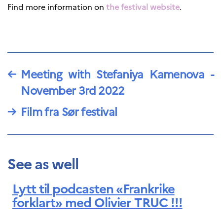
programs
Find more information on
the festival website
.
Åsgard
PHC Aurora
Åsgard Horizon
Stipender
Arctic Frontiers
←
Meeting with Stefaniya Kamenova -
FINA Award
France Excellence Research
November 3rd 2022
Programme Norway
Arrangementer
→
Film fra Sør festival
Science Night
Science and Innovation
(CCFN)
SEPTENTRIONALES
See as well
Søk
Lytt til podcasten «Frankrike
etter:
forklart» med Olivier TRUC !!!