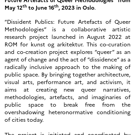
Future Artefacts of Queer Methodologies” from
Høyere utdanning og
th
th
May 12
to June 16
, 2023 in Oslo
.
postdoktorstillinger
Studere i Frankrike
“Dissident Publics: Future Artefacts of Queer
Campus France Norge på reise i
Methodologies” is a collaborative artistic
Frankrike
research project launched in August 2022 at
Studere i Norge
Doktorgrader og
ROM for kunst og arkitektur. This co-curation
postdoktorstillinger i
and co-creation project explores “queer” as an
Frankrike
agent of change and the act of “dissidence” as a
Studiestipender
radically inclusive approach to the making of
French+Sciences
French+Gastronomy and
public space. By bringing together architecture,
French+Hospitality
visual arts, performance art, and activism, it
Testimonials
Studenthistorier
aims at creating new queer narratives,
For institusjoner
methodologies, artefacts, and imaginaries of
France Alumni
public space to break free from the
overshadowing heteronormative conditioning
VITENSKAP OG
of cities today.
FORSKNING
Cooperation
The project is initiated and coordinated by