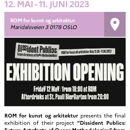
12. MAI - 11. JUNI 2023
UTDANNING OG
FRANSK SPRÅK
Lære fransk i
ROM for kunst og arkitektur
room
Frankrike
Maridalsveien 3 0178 OSLO
Fremming av fransk
språk
Frankofoni
Skolebesøk
Språksertifisering
(DELF/DALF/TCF)
Skole- og
utdanningssamarbeid
Videregående i Frankrike
Språkassistenter
Samarbeidspartnere
Kurs for fransklærere
Kurs og seminarer
ROM for kunst og arkitektur
presents the final
Pedagogiske ressurser
exhibition of their project
“Dissident Publics:
UNIVERSITETER