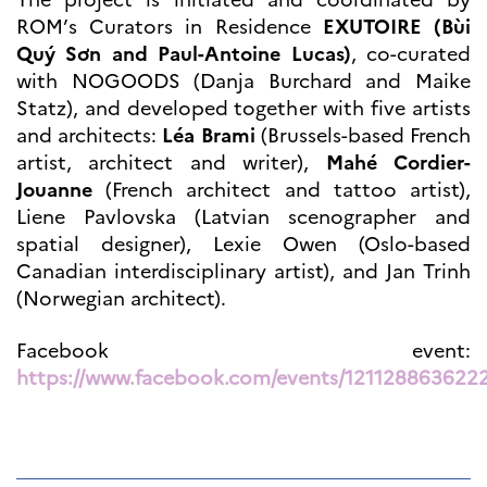
programs
ROM’s Curators in Residence
EXUTOIRE (Bùi
Åsgard
Quý Sơn and Paul-Antoine Lucas)
, co-curated
PHC Aurora
with NOGOODS (Danja Burchard and Maike
Åsgard Horizon
Statz), and developed together with five artists
Stipender
and architects:
Léa Brami
(Brussels-based French
Arctic Frontiers
artist, architect and writer),
Mahé Cordier-
FINA Award
Jouanne
(French architect and tattoo artist),
France Excellence Research
Programme Norway
Liene Pavlovska (Latvian scenographer and
Arrangementer
spatial designer), Lexie Owen (Oslo-based
Science Night
Canadian interdisciplinary artist), and Jan Trinh
Science and Innovation
(Norwegian architect).
(CCFN)
SEPTENTRIONALES
Facebook event:
https://www.facebook.com/events/121128863622
Søk
etter: