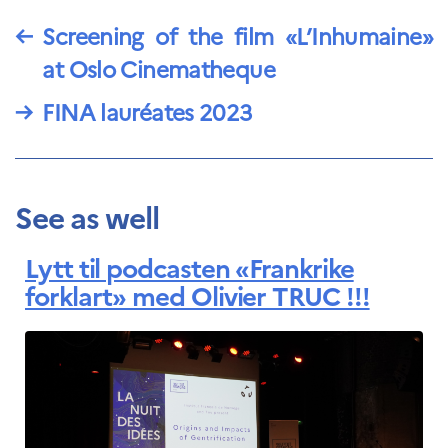
←
Screening of the film «L’Inhumaine»
at Oslo Cinematheque
→
FINA lauréates 2023
See as well
Lytt til podcasten «Frankrike
forklart» med Olivier TRUC !!!