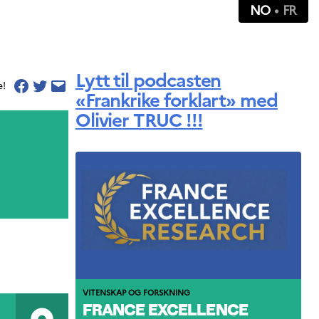
NO
FR
Lytt til podcasten
e!
«Frankrike forklart» med
Olivier TRUC !!!
VITENSKAP OG FORSKNING
FRANCE EXCELLENCE