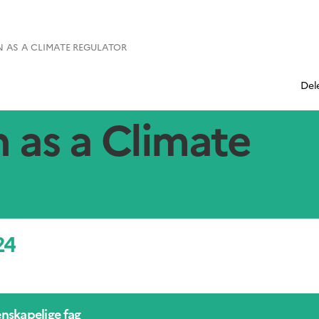
 AS A CLIMATE REGULATOR
Del
 as a Climate
24
enskapelige fag