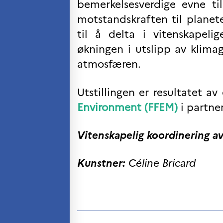
Søk
bemerkelsesverdige evne til
etter:
motstandskraften til planet
til å delta i vitenskapel
økningen i utslipp av klima
atmosfæren.
Utstillingen er resultatet a
Environment (FFEM)
i partn
Vitenskapelig koordinering av 
Kunstner:
Céline Bricard