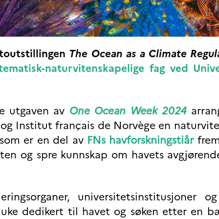
otoutstillingen
The Ocean as a Climate Regul
tematisk-naturvitenskapelige fag ved Unive
re utgaven av
One Ocean Week 2024
arra
og Institut français de Norvège en naturvit
 som er en del av
FNs havforskningstiår
frem
ten og spre kunnskap om havets avgjørende 
ringsorganer, universitetsinstitusjoner o
 uke dedikert til havet og søken etter en b