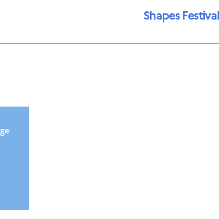
Shapes Festiva
ège