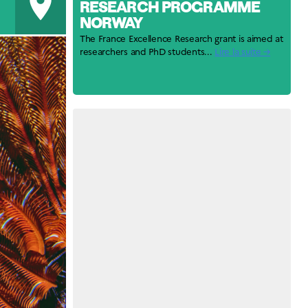
room
RESEARCH PROGRAMME
NORWAY
The France Excellence Research grant is aimed at
researchers and PhD students...
Lire la suite →