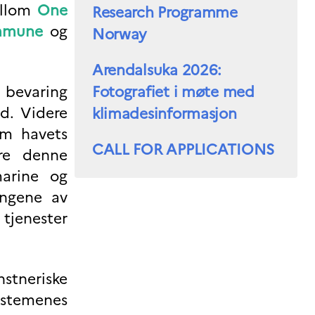
ellom
One
Research Programme
mmune
og
Norway
Arendalsuka 2026:
 bevaring
Fotografiet i møte med
d. Videre
klimadesinformasjon
om havets
CALL FOR APPLICATIONS
ere denne
marine og
ingene av
 tjenester
nstneriske
stemenes