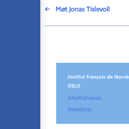
←
Møt Jonas Tislevoll
Institut français de Norv
OSLO
info@france.no
Newsletter