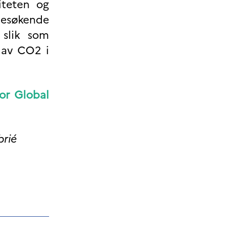
liteten og
besøkende
 slik som
 av CO2 i
for Global
brié