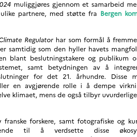
024
muliggjøres gjennom et samarbeid m
ulike partnere, med støtte fra
Bergen ko
Climate Regulator
har som formål å fremme
er samtidig som den hyller havets mangfol
ten blant beslutningstakere og publikum 
systemet, samt betydningen av å integr
slutninger for det 21. århundre. Disse 
ller en avgjørende rolle i å dempe virkn
lve klimaet, mens de også tilbyr uvurderlige
 franske forskere, samt fotografiske og ku
kende til å verdsette disse økosy