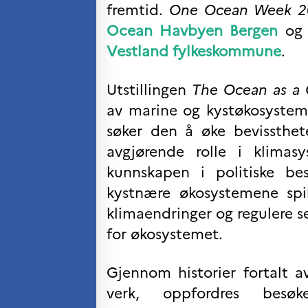
fremtid.
One Ocean Week 2
VITENSKAP OG
Ocean Havbyen Bergen
og 
FORSKNING
Cooperation
Vestland fylkeskommune
.
programs
Åsgard
Utstillingen
The Ocean as a 
PHC Aurora
av marine og kystøkosystem
Åsgard Horizon
Stipender
søker den å øke bevissthe
Arctic Frontiers
avgjørende rolle i klima
FINA Award
kunnskapen i politiske be
France Excellence Research
Programme Norway
kystnære økosystemene spi
Arrangementer
klimaendringer og regulere se
Science Night
for økosystemet.
Science and Innovation
(CCFN)
Gjennom historier fortalt av
SEPTENTRIONALES
verk, oppfordres besø