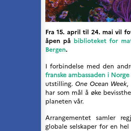
Kurs og seminarer
Pedagogiske ressurser
UNIVERSITETER
Fra 15. april til 24. mai vil f
Høyere utdanning og
postdoktorstillinger
åpen på
biblioteket for ma
Studere i Frankrike
Bergen
.
Campus France Norge på reise i
Frankrike
Studere i Norge
I forbindelse med den and
Doktorgrader og
postdoktorstillinger i
franske ambassaden i Norge
Frankrike
utstilling.
One Ocean Week
,
Studiestipender
French+Sciences
har som mål å øke bevissthe
French+Gastronomy and
French+Hospitality
planeten vår.
Testimonials
Studenthistorier
Arrangementet samler regje
For institusjoner
France Alumni
globale selskaper for en hel