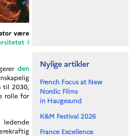
ator
være
rsitetet i
Nylige artikler
ngerer
den
enskapelig
French Focus at New
 til 2030,
Nordic Films
rolle for
in Haugesund
K&M Festival 2026
g ledende
ærekraftig
France Excellence