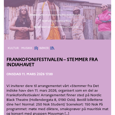
Høyere utdanning og
postdoktorstillinger
Studere i Frankrike
Campus France Norge på reise i
Frankrike
Studere i Norge
Doktorgrader og
postdoktorstillinger i
Frankrike
Kategorier
KULTUR
MUSIKK
BØKER
Studiestipender
French+Sciences
FRANKOFONIFESTIVALEN – STEMMER FRA
French+Gastronomy and
INDIAHAVET
French+Hospitality
Testimonials
Studenthistorier
ONSDAG 11. MARS 2026 17.00
For institusjoner
Vi inviterer dere til arrangementet vårt «Stemmer fra Det
France Alumni
indiske hav» den 11. mars 2026, organisert som en del av
Frankofonifestivalen! Arrangementet finner sted på Nordic
VITENSKAP OG
Black Theatre (Hollendergata 8, 0190 Oslo). Bestill billettene
FORSKNING
dine her! Normal: 250 Nok Student/ Scenekort: 150 Nok På
programmet: møte med diktere, smaksprøver på mauritisk mat
Cooperation
og konsert med gruppen Mouvman […]