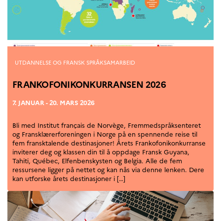
Kategorier
UTDANNELSE OG FRANSK SPRÅKSAMARBEID
FRANKOFONIKONKURRANSEN 2026
7. JANUAR - 20. MARS 2026
Bli med Institut français de Norvège, Fremmedspråksenteret
og Fransklærerforeningen i Norge på en spennende reise til
fem fransktalende destinasjoner! Årets Frankofonikonkurranse
inviterer deg og klassen din til å oppdage Fransk Guyana,
Tahiti, Québec, Elfenbenskysten og Belgia. Alle de fem
ressursene ligger på nettet og kan nås via denne lenken. Dere
kan utforske årets destinasjoner i […]