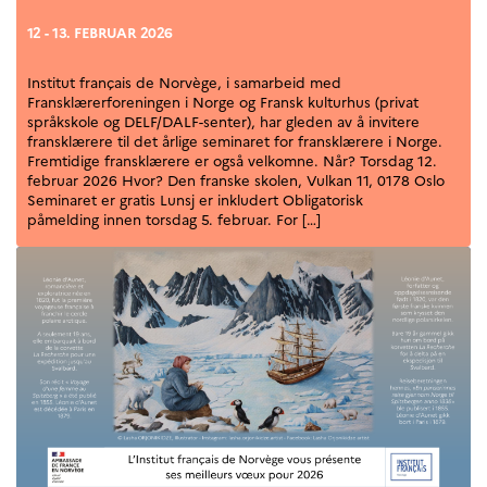
12 - 13. FEBRUAR 2026
Institut français de Norvège, i samarbeid med
Fransklærerforeningen i Norge og Fransk kulturhus (privat
språkskole og DELF/DALF-senter), har gleden av å invitere
fransklærere til det årlige seminaret for fransklærere i Norge.
Fremtidige fransklærere er også velkomne. Når? Torsdag 12.
februar 2026 Hvor? Den franske skolen, Vulkan 11, 0178 Oslo
Seminaret er gratis Lunsj er inkludert Obligatorisk
påmelding innen torsdag 5. februar. For […]