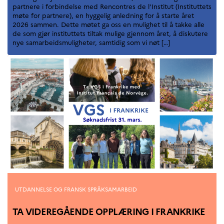
partnere i forbindelse med Rencontres de l’Institut (Instituttets
møte for partnere), en hyggelig anledning for å starte året
2026 sammen. Dette møtet ga oss en mulighet til å takke alle
de som gjør instituttets tiltak mulige gjennom året, å diskutere
nye samarbeidsmuligheter, samtidig som vi nøt […]
Kategorier
UTDANNELSE OG FRANSK SPRÅKSAMARBEID
TA VIDEREGÅENDE OPPLÆRING I FRANKRIKE