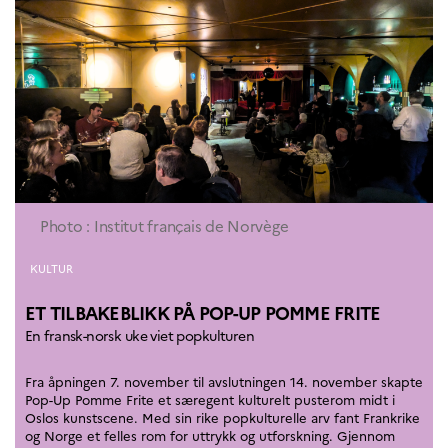
Photo : Institut français de Norvège
Kategorier
KULTUR
ET TILBAKEBLIKK PÅ POP-UP POMME FRITE
En fransk-norsk uke viet popkulturen
Fra åpningen 7. november til avslutningen 14. november skapte
Pop-Up Pomme Frite et særegent kulturelt pusterom midt i
Oslos kunstscene. Med sin rike popkulturelle arv fant Frankrike
og Norge et felles rom for uttrykk og utforskning. Gjennom