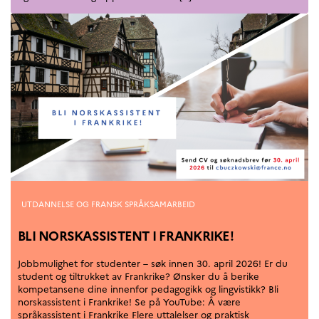
programs
Åsgard
PHC Aurora
Åsgard Horizon
Stipender
Arctic Frontiers
FINA Award
France Excellence Research
Programme Norway
Arrangementer
Science Night
Science and Innovation
(CCFN)
Kategorier
UTDANNELSE OG FRANSK SPRÅKSAMARBEID
SEPTENTRIONALES
BLI NORSKASSISTENT I FRANKRIKE!
Søk
Jobbmulighet for studenter – søk innen 30. april 2026! Er du
etter:
student og tiltrukket av Frankrike? Ønsker du å berike
kompetansene dine innenfor pedagogikk og lingvistikk? Bli
norskassistent i Frankrike! Se på YouTube: Å være
språkassistent i Frankrike Flere uttalelser og praktisk