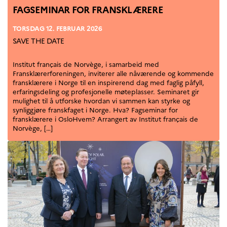
FAGSEMINAR FOR FRANSKLÆRERE
TORSDAG 12. FEBRUAR 2026
SAVE THE DATE
Institut français de Norvège, i samarbeid med
Fransklærerforeningen, inviterer alle nåværende og kommende
fransklærere i Norge til en inspirerend dag med faglig påfyll,
erfaringsdeling og profesjonelle møteplasser. Seminaret gir
mulighet til å utforske hvordan vi sammen kan styrke og
synliggjøre franskfaget i Norge. Hva? Fagseminar for
fransklærere i OsloHvem? Arrangert av Institut français de
Norvège, […]