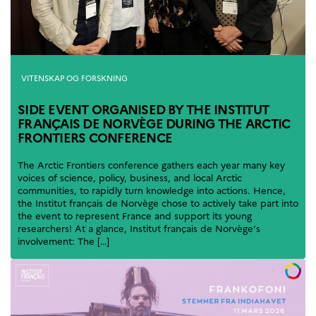
UTDANNING OG
FRANSK SPRÅK
Lære fransk i
Frankrike
Fremming av fransk
Kategorier
VITENSKAP OG FORSKNING
språk
Frankofoni
SIDE EVENT ORGANISED BY THE INSTITUT
Skolebesøk
FRANÇAIS DE NORVÈGE DURING THE ARCTIC
FRONTIERS CONFERENCE
Språksertifisering
(DELF/DALF/TCF)
The Arctic Frontiers conference gathers each year many key
Skole- og
voices of science, policy, business, and local Arctic
utdanningssamarbeid
communities, to rapidly turn knowledge into actions. Hence,
Videregående i Frankrike
the Institut français de Norvège chose to actively take part into
Språkassistenter
the event to represent France and support its young
researchers! At a glance, Institut français de Norvège’s
Samarbeidspartnere
involvement: The […]
Kurs for fransklærere
Kurs og seminarer
Pedagogiske ressurser
UNIVERSITETER