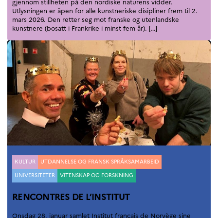
gjennom stillheten på den nordiske naturens vidder.
Utlysningen er åpen for alle kunstneriske disipliner frem til 2.
mars 2026. Den retter seg mot franske og utenlandske
kunstnere (bosatt i Frankrike i minst fem år). […]
Kategorier
KULTUR
UTDANNELSE OG FRANSK SPRÅKSAMARBEID
UNIVERSITETER
VITENSKAP OG FORSKNING
RENCONTRES DE L’INSTITUT
Onsdag 28. januar samlet Institut français de Norvège sine