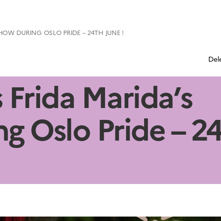
HOW DURING OSLO PRIDE – 24TH JUNE !
Del
 Frida Marida’s
g Oslo Pride – 2