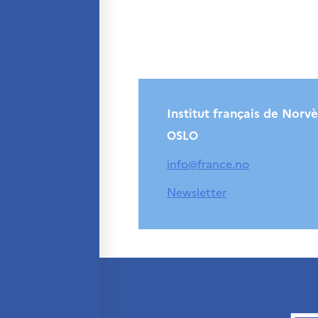
Søk
etter:
Institut français de Norv
OSLO
info@france.no
Newsletter