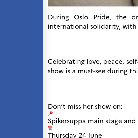
Kurs og seminarer
Pedagogiske ressurser
During Oslo Pride, the d
UNIVERSITETER
international solidarity, wit
Høyere utdanning og
postdoktorstillinger
Studere i Frankrike
Campus France Norge på reise i
Frankrike
Celebrating love, peace, self
Studere i Norge
show is a must-see during th
Doktorgrader og
postdoktorstillinger i
Frankrike
Studiestipender
French+Sciences
French+Gastronomy and
French+Hospitality
Don’t miss her show on:
Testimonials
Studenthistorier
Spikersuppa main stage and 
For institusjoner
France Alumni
Thursday
24 June