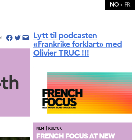
NO
FR
Lytt til podcasten
e!
«Frankrike forklart» med
Olivier TRUC !!!
4th
|
FILM
KULTUR
FRENCH FOCUS AT NEW