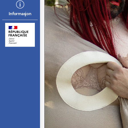
Septentrionales
Informasjon
UTDANNING OG
FRANSK SPRÅK
Lære fransk i
Frankrike
Fremming av fransk
språk
Frankofoni
Skolebesøk
Språksertifisering
(DELF/DALF/TCF)
Skole- og
utdanningssamarbeid
Videregående i
Frankrike
Språkassistenter
Samarbeidspartnere
Kurs for
fransklærere