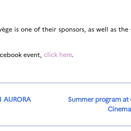
vège is one of their sponsors, as well as th
acebook event,
click here
.
N AURORA
Summer program at 
Cinema