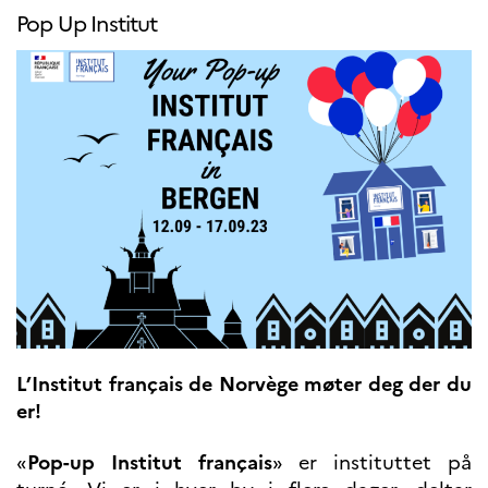
UTDANNING OG
Pop Up Institut
FRANSK SPRÅK
Lære fransk i
Frankrike
Fremming av fransk
språk
Frankofoni
Skolebesøk
Språksertifisering
(DELF/DALF/TCF)
Skole- og
utdanningssamarbeid
Videregående i Frankrike
Språkassistenter
Samarbeidspartnere
L’Institut français de Norvège møter deg der du
Kurs for fransklærere
er!
Kurs og seminarer
Pedagogiske ressurser
«
Pop-up Institut français
» er instituttet på
UNIVERSITETER