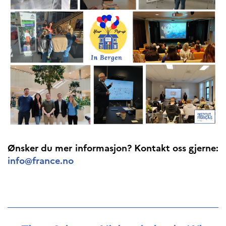
programs
Åsgard
PHC Aurora
Åsgard Horizon
Stipender
Arctic Frontiers
FINA Award
France Excellence Research
Programme Norway
Arrangementer
Science Night
Science and Innovation
(CCFN)
Ønsker du mer informasjon? Kontakt oss gjerne:
info@france.no
SEPTENTRIONALES
Søk
etter: