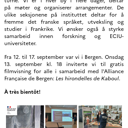
turné. Vi er i hver by i flere dager, deltar
Høyere utdanning og
på møter og organiserer arrangementer. De
postdoktorstillinger
ulike seksjonene på instituttet deltar for å
Studere i Frankrike
fremme det franske språket, utveksling og
Campus France Norge på reise i
studier i Frankrike. Vi ønsker også å styrke
Frankrike
Studere i Norge
samarbeid innen forskning og ECIU-
Doktorgrader og
universiteter.
postdoktorstillinger i
Frankrike
Fra 12. til 17. september var vi i Bergen. Onsdag
Studiestipender
13. september kl. 18 inviterte vi til gratis
French+Sciences
French+Gastronomy and
filmvisning for alle i samarbeid med l’Alliance
French+Hospitality
Testimonials
Française de Bergen:
Les hirondelles de Kaboul
.
Studenthistorier
For institusjoner
À très bientôt!
France Alumni
VITENSKAP OG
FORSKNING
Cooperation